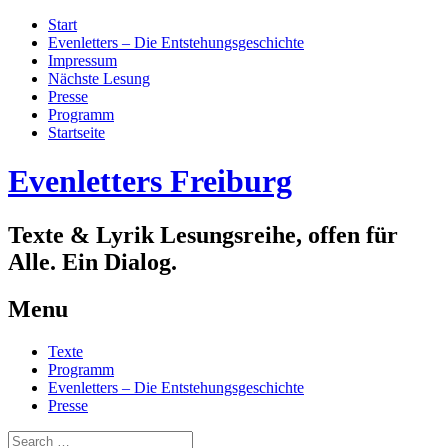
Start
Evenletters – Die Entstehungsgeschichte
Impressum
Nächste Lesung
Presse
Programm
Startseite
Evenletters Freiburg
Texte & Lyrik Lesungsreihe, offen für
Alle. Ein Dialog.
Menu
Skip
Texte
to
Programm
content
Evenletters – Die Entstehungsgeschichte
Presse
Search