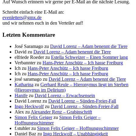
Auf Wunsch erinnern wir gerne per E-Mail an die nächste Lesung.
Schreibt einfach eine E-Mail an:
evenletters@gmx.de
und wir nehmen euch in den Verteiler auf!
Letzten Kommentare
José Saramago
zu
David Lorenz – Adam benennt die Tiere
David
zu
David Lorenz – Adam benennt die Tiere
elfriede Roeder
zu
Estella Schweizer – Einen Sommer lang
Verbannter
zu
Hans-Peter Anschütz – Ich hasse Freiburg
Ich
zu
Hans-Peter Anschütz – Ich hasse Freiburg
Ich
zu
Hans-Peter Anschütz – Ich hasse Freiburg
josé saramago
zu
David Lorenz – Adam benennt die Tiere
Katharina
zu
Gerhard Reule – Hieronymus liegt im Sterben
(Hieronymus im Delirium)
Hanife
zu
David Lorenz – Erwachsensein
David Lorenz
zu
David Lorenz – Sünden-Freier-Fall
Ingo Heckwolf
zu
David Lorenz – Sünden-Freier-Fall
Alex
zu
Alexander Renz – Grabinschrift
Simon Felix Geiger
zu
Simon Felix Geiger –
Hoffnungsschimmer
f.stuhler
zu
Simon Felix Geiger – Hoffnungsschimmer
Daniel Baz
zu
Ingo Heckwolf – Unabhängigkeit