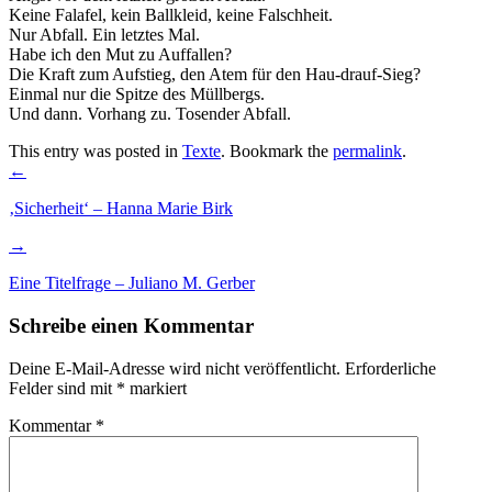
Keine Falafel, kein Ballkleid, keine Falschheit.
Nur Abfall. Ein letztes Mal.
Habe ich den Mut zu Auffallen?
Die Kraft zum Aufstieg, den Atem für den Hau-drauf-Sieg?
Einmal nur die Spitze des Müllbergs.
Und dann. Vorhang zu. Tosender Abfall.
This entry was posted in
Texte
. Bookmark the
permalink
.
Post
←
navigation
‚Sicherheit‘ – Hanna Marie Birk
→
Eine Titelfrage – Juliano M. Gerber
Schreibe einen Kommentar
Deine E-Mail-Adresse wird nicht veröffentlicht.
Erforderliche
Felder sind mit
*
markiert
Kommentar
*