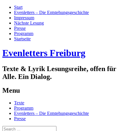
Start
Evenletters – Die Entstehungsgeschichte
Impressum
Nächste Lesung
Presse
Programm
Startseite
Evenletters Freiburg
Texte & Lyrik Lesungsreihe, offen für
Alle. Ein Dialog.
Menu
Skip
Texte
to
Programm
content
Evenletters – Die Entstehungsgeschichte
Presse
Search