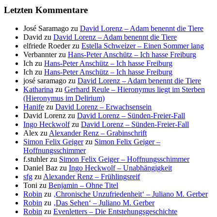
Letzten Kommentare
José Saramago
zu
David Lorenz – Adam benennt die Tiere
David
zu
David Lorenz – Adam benennt die Tiere
elfriede Roeder
zu
Estella Schweizer – Einen Sommer lang
Verbannter
zu
Hans-Peter Anschütz – Ich hasse Freiburg
Ich
zu
Hans-Peter Anschütz – Ich hasse Freiburg
Ich
zu
Hans-Peter Anschütz – Ich hasse Freiburg
josé saramago
zu
David Lorenz – Adam benennt die Tiere
Katharina
zu
Gerhard Reule – Hieronymus liegt im Sterben
(Hieronymus im Delirium)
Hanife
zu
David Lorenz – Erwachsensein
David Lorenz
zu
David Lorenz – Sünden-Freier-Fall
Ingo Heckwolf
zu
David Lorenz – Sünden-Freier-Fall
Alex
zu
Alexander Renz – Grabinschrift
Simon Felix Geiger
zu
Simon Felix Geiger –
Hoffnungsschimmer
f.stuhler
zu
Simon Felix Geiger – Hoffnungsschimmer
Daniel Baz
zu
Ingo Heckwolf – Unabhängigkeit
sfg
zu
Alexander Renz – Frühlingsreif
Toni
zu
Benjamin – Ohne Titel
Robin
zu
‚Chronische Unzufriedenheit‘ – Juliano M. Gerber
Robin
zu
‚Das Sehen‘ – Juliano M. Gerber
Robin
zu
Evenletters – Die Entstehungsgeschichte