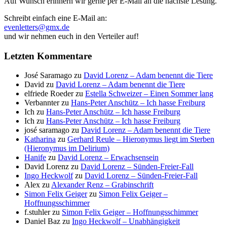
Auf Wunsch erinnern wir gerne per E-Mail an die nächste Lesung.
Schreibt einfach eine E-Mail an:
evenletters@gmx.de
und wir nehmen euch in den Verteiler auf!
Letzten Kommentare
José Saramago
zu
David Lorenz – Adam benennt die Tiere
David
zu
David Lorenz – Adam benennt die Tiere
elfriede Roeder
zu
Estella Schweizer – Einen Sommer lang
Verbannter
zu
Hans-Peter Anschütz – Ich hasse Freiburg
Ich
zu
Hans-Peter Anschütz – Ich hasse Freiburg
Ich
zu
Hans-Peter Anschütz – Ich hasse Freiburg
josé saramago
zu
David Lorenz – Adam benennt die Tiere
Katharina
zu
Gerhard Reule – Hieronymus liegt im Sterben
(Hieronymus im Delirium)
Hanife
zu
David Lorenz – Erwachsensein
David Lorenz
zu
David Lorenz – Sünden-Freier-Fall
Ingo Heckwolf
zu
David Lorenz – Sünden-Freier-Fall
Alex
zu
Alexander Renz – Grabinschrift
Simon Felix Geiger
zu
Simon Felix Geiger –
Hoffnungsschimmer
f.stuhler
zu
Simon Felix Geiger – Hoffnungsschimmer
Daniel Baz
zu
Ingo Heckwolf – Unabhängigkeit