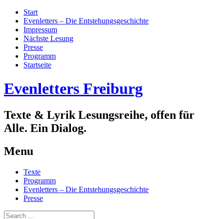
Start
Evenletters – Die Entstehungsgeschichte
Impressum
Nächste Lesung
Presse
Programm
Startseite
Evenletters Freiburg
Texte & Lyrik Lesungsreihe, offen für
Alle. Ein Dialog.
Menu
Skip
Texte
to
Programm
content
Evenletters – Die Entstehungsgeschichte
Presse
Search