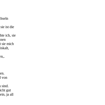
chseln
ie ist die
te ich, sie
nnen
t sie mich
iskalt,
en,.
en.
d von
 sind.
icht gut
in, ja all