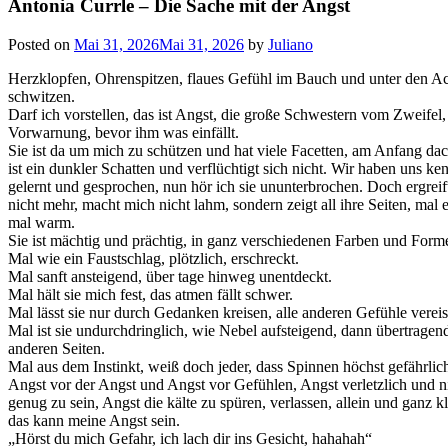
Antonia Currle – Die Sache mit der Angst
Posted on
Mai 31, 2026
Mai 31, 2026
by
Juliano
Herzklopfen, Ohrenspitzen, flaues Gefühl im Bauch und unter den A
schwitzen.
Darf ich vorstellen, das ist Angst, die große Schwestern vom Zweifel, s
Vorwarnung, bevor ihm was einfällt.
Sie ist da um mich zu schützen und hat viele Facetten, am Anfang dach
ist ein dunkler Schatten und verflüchtigt sich nicht. Wir haben uns ke
gelernt und gesprochen, nun hör ich sie ununterbrochen. Doch ergreif
nicht mehr, macht mich nicht lahm, sondern zeigt all ihre Seiten, mal e
mal warm.
Sie ist mächtig und prächtig, in ganz verschiedenen Farben und Form
Mal wie ein Faustschlag, plötzlich, erschreckt.
Mal sanft ansteigend, über tage hinweg unentdeckt.
Mal hält sie mich fest, das atmen fällt schwer.
Mal lässt sie nur durch Gedanken kreisen, alle anderen Gefühle vereis
Mal ist sie undurchdringlich, wie Nebel aufsteigend, dann übertragen
anderen Seiten.
Mal aus dem Instinkt, weiß doch jeder, dass Spinnen höchst gefährlich
Angst vor der Angst und Angst vor Gefühlen, Angst verletzlich und n
genug zu sein, Angst die kälte zu spüren, verlassen, allein und ganz kle
das kann meine Angst sein.
„Hörst du mich Gefahr, ich lach dir ins Gesicht, hahahah“