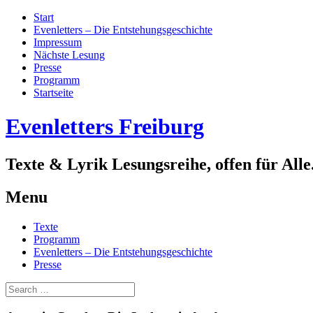
Start
Evenletters – Die Entstehungsgeschichte
Impressum
Nächste Lesung
Presse
Programm
Startseite
Evenletters Freiburg
Texte & Lyrik Lesungsreihe, offen für Alle
Menu
Skip
Texte
to
Programm
content
Evenletters – Die Entstehungsgeschichte
Presse
Search
for: