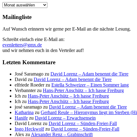
Archiv
Mailingliste
Auf Wunsch erinnern wir gerne per E-Mail an die nächste Lesung.
Schreibt einfach eine E-Mail an:
evenletters@gmx.de
und wir nehmen euch in den Verteiler auf!
Letzten Kommentare
José Saramago
zu
David Lorenz – Adam benennt die Tiere
David
zu
David Lorenz – Adam benennt die Tiere
elfriede Roeder
zu
Estella Schweizer – Einen Sommer lang
Verbannter
zu
Hans-Peter Anschütz – Ich hasse Freiburg
Ich
zu
Hans-Peter Anschütz – Ich hasse Freiburg
Ich
zu
Hans-Peter Anschütz – Ich hasse Freiburg
josé saramago
zu
David Lorenz – Adam benennt die Tiere
Katharina
zu
Gerhard Reule – Hieronymus liegt im Sterben (H
Hanife
zu
David Lorenz – Erwachsensein
David Lorenz
zu
David Lorenz – Sünden-Freier-Fall
Ingo Heckwolf
zu
David Lorenz – Sünden-Freier-Fall
Alex
zu
Alexander Renz – Grabinschrift