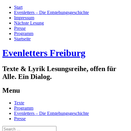
Start
Evenletters – Die Entstehungsgeschichte
Impressum
Nächste Lesung
Presse
Programm
Startseite
Evenletters Freiburg
Texte & Lyrik Lesungsreihe, offen für
Alle. Ein Dialog.
Menu
Skip
Texte
to
Programm
content
Evenletters – Die Entstehungsgeschichte
Presse
Search