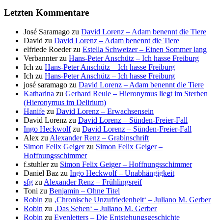
Letzten Kommentare
José Saramago
zu
David Lorenz – Adam benennt die Tiere
David
zu
David Lorenz – Adam benennt die Tiere
elfriede Roeder
zu
Estella Schweizer – Einen Sommer lang
Verbannter
zu
Hans-Peter Anschütz – Ich hasse Freiburg
Ich
zu
Hans-Peter Anschütz – Ich hasse Freiburg
Ich
zu
Hans-Peter Anschütz – Ich hasse Freiburg
josé saramago
zu
David Lorenz – Adam benennt die Tiere
Katharina
zu
Gerhard Reule – Hieronymus liegt im Sterben
(Hieronymus im Delirium)
Hanife
zu
David Lorenz – Erwachsensein
David Lorenz
zu
David Lorenz – Sünden-Freier-Fall
Ingo Heckwolf
zu
David Lorenz – Sünden-Freier-Fall
Alex
zu
Alexander Renz – Grabinschrift
Simon Felix Geiger
zu
Simon Felix Geiger –
Hoffnungsschimmer
f.stuhler
zu
Simon Felix Geiger – Hoffnungsschimmer
Daniel Baz
zu
Ingo Heckwolf – Unabhängigkeit
sfg
zu
Alexander Renz – Frühlingsreif
Toni
zu
Benjamin – Ohne Titel
Robin
zu
‚Chronische Unzufriedenheit‘ – Juliano M. Gerber
Robin
zu
‚Das Sehen‘ – Juliano M. Gerber
Robin
zu
Evenletters – Die Entstehungsgeschichte