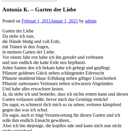
for:
Antonia K. – Garten der Liebe
Posted on
Februar 1, 2011
Januar 1, 2021
by
admin
Garten der Liebe
Da stehe ich nun,
die Hände blutig und voll Erde,
mit Tränen in den Augen,
in meinem Garten der Liebe.
Vor einem Jahr erst habe ich ihn gerodet und verbrannt
und nun endlich die kalte Erde neu bepflanzt.
Jeden Samen den ich bekam habe ich gehegt und gepflegt;
Pflanzte goldenes Glück neben schlingender Eifersucht
Pflanzte strahlend blaue Erfüllung neben giftiger Unsicherheit
Pflanzte zartrosanes Vertrauen neben schwarzen Abgründen
Und habe alles erwachsen lassen.
Ja, da stehe ich und bemerke, dass ich nichts ernten kann und diesen
Garten verlassen sollte, bevor mich das Gestrüpp erstickt!
Du sagst, es schmerzt dich mich so zu sehen; verloren kämpfend
gegen das was ich schuf.
Du sagst, auch er trägt Verantwortung für diesen Garten und ich
solle ihm endlich Einsicht gewähren..
Aber ich bin diejenige, die kopflos säte und kann mich nun nicht
mehr entziehen!