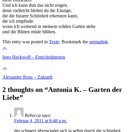
Und ich kann ihm das nicht zeigen,
denn vielleicht bleibst du die Einzige,
die die bizarre Schönheit erkennen kann,
die ich empfinde
wenn ich weinend in meinem wilden Garten stehe
und die Blüten müde blühen.
This entry was posted in
Texte
. Bookmark the
permalink
.
Post
←
navigation
Ingo Heckwolf – Entscheidungen
→
Alexander Renz – Zukunft
2 thoughts on “
Antonia K. – Garten der
Liebe
”
Rebecca
says:
Februar 4, 2011 at 8:48 p.m.
der schmerz überwindet sich ja selbst durch die schönheit