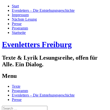
Start
Evenletters – Die Entstehungsgeschichte
Impressum
Nächste Lesung
Presse
Programm
Startseite
Evenletters Freiburg
Texte & Lyrik Lesungsreihe, offen für
Alle. Ein Dialog.
Menu
Skip
Texte
to
Programm
content
Evenletters – Die Entstehungsgeschichte
Presse
Search