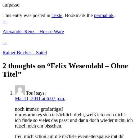
aufpasse.
This entry was posted in
Texte
. Bookmark the
permalink
.
Post
←
navigation
Alexander Renz – Heisse Ware
→
Rainer Bucher – Sattel
2 thoughts on “
Felix Wesendahl – Ohne
Titel
”
Toni
says:
Mai 11, 2011 at 6:07 p.m.
noch immer: großartigst!
nur worum es sich tatsächlich dreht, weiß ich noch nicht…
ich finde so vieles das passt und dann doch wieder nicht. ich
rätsel noch ein bisschen.
freu mich schon auf die nächste evenletterspause mit dir