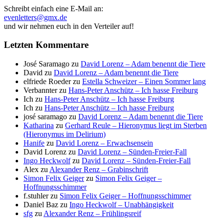
Schreibt einfach eine E-Mail an:
evenletters@gmx.de
und wir nehmen euch in den Verteiler auf!
Letzten Kommentare
José Saramago
zu
David Lorenz – Adam benennt die Tiere
David
zu
David Lorenz – Adam benennt die Tiere
elfriede Roeder
zu
Estella Schweizer – Einen Sommer lang
Verbannter
zu
Hans-Peter Anschütz – Ich hasse Freiburg
Ich
zu
Hans-Peter Anschütz – Ich hasse Freiburg
Ich
zu
Hans-Peter Anschütz – Ich hasse Freiburg
josé saramago
zu
David Lorenz – Adam benennt die Tiere
Katharina
zu
Gerhard Reule – Hieronymus liegt im Sterben
(Hieronymus im Delirium)
Hanife
zu
David Lorenz – Erwachsensein
David Lorenz
zu
David Lorenz – Sünden-Freier-Fall
Ingo Heckwolf
zu
David Lorenz – Sünden-Freier-Fall
Alex
zu
Alexander Renz – Grabinschrift
Simon Felix Geiger
zu
Simon Felix Geiger –
Hoffnungsschimmer
f.stuhler
zu
Simon Felix Geiger – Hoffnungsschimmer
Daniel Baz
zu
Ingo Heckwolf – Unabhängigkeit
sfg
zu
Alexander Renz – Frühlingsreif