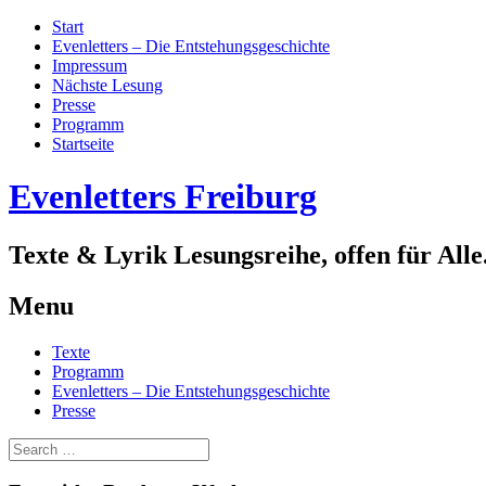
Start
Evenletters – Die Entstehungsgeschichte
Impressum
Nächste Lesung
Presse
Programm
Startseite
Evenletters Freiburg
Texte & Lyrik Lesungsreihe, offen für Alle
Menu
Skip
Texte
to
Programm
content
Evenletters – Die Entstehungsgeschichte
Presse
Search
for: