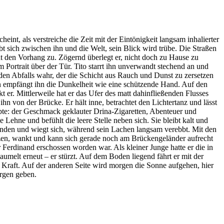
int, als verstreiche die Zeit mit der Eintönigkeit langsam inhalierter
ebt sich zwischen ihn und die Welt, sein Blick wird trübe. Die Straßen
 den Vorhang zu. Zögernd überlegt er, nicht doch zu Hause zu
m Portrait über der Tür. Tito starrt ihn unverwandt stechend an und
den Abfalls wahr, der die Schicht aus Rauch und Dunst zu zersetzen
ußen empfängt ihn die Dunkelheit wie eine schützende Hand. Auf den
 er. Mittlerweile hat er das Ufer des matt dahinfließenden Flusses
hn von der Brücke. Er hält inne, betrachtet den Lichtertanz und lässt
aubte: der Geschmack geklauter Drina-Zigaretten, Abenteuer und
 Lehne und befühlt die leere Stelle neben sich. Sie bleibt kalt und
Händen und wiegt sich, während sein Lachen langsam verebbt. Mit den
etzen, wankt und kann sich gerade noch am Brückengeländer aufrecht
r Ferdinand erschossen worden war. Als kleiner Junge hatte er die in
aumelt erneut – er stürzt. Auf dem Boden liegend fährt er mit der
er Kraft. Auf der anderen Seite wird morgen die Sonne aufgehen, hier
orgen geben.