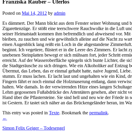
Franziska Rauber – Uferlos
Posted on
Mai 14, 2012
by
admin
Es dämmert. Der Mann blickt aus dem Fenster seiner Wohnung und beobac
Zigarettenzüge. Er stößt eine teerschwere Rauchwolke in die Luft und s
seiner Heimatstadt kommen ihm befremdlich und abweisend vor. Mit 
bleiben, zu rauchen und wie gewöhnlich alleine auf die Nacht zu warte
einen Augenblick lang reißt ein Loch in die abgestandene Zimmerluft
beginnt. Ich vegetiere, flüstert er in die Leere des Zimmers. Er lach
unebenen Steinplatten bewegt er sich mühsam fort, jeder Schritt ermüd
erreicht. Auf der Wasseroberfläche spiegeln sich bunte Lichter, die s
die Stadtgeräusche zu sich dringen. Wie ein Alkoholiker auf Entzug b
Übermut, das Leben, das er einmal gehabt hatte, naive Jugend, Liebe. 
stumm. Er muss lachen. Er lacht laut und ungehalten wie ein Kind, d
Fingern fährt er noch einmal die Holzmaserung entlang, dann verwisc
halten. Wie damals. In der verwirrenden Hitze eines langen Schultages
Lehm gegossenen Fußabdrücke des Attentäters gesehen, aber nicht verst
Hand über die Pflastersteine. Sie sind hell und neu wie der Friede in
ist Gestern. Er tastet sich näher an das Brückengeländer heran, im W
This entry was posted in
Texte
. Bookmark the
permalink
.
Post
←
navigation
Simon Felix Geiger – Todesengel