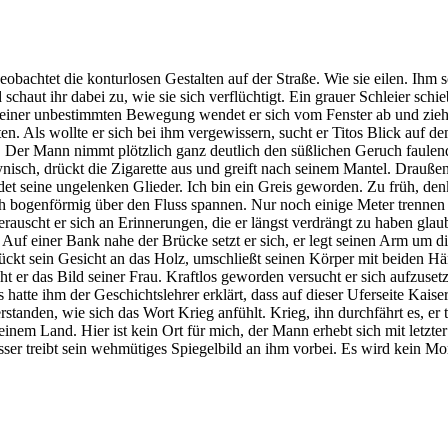
htet die konturlosen Gestalten auf der Straße. Wie sie eilen. Ihm sche
chaut ihr dabei zu, wie sie sich verflüchtigt. Ein grauer Schleier schi
einer unbestimmten Bewegung wendet er sich vom Fenster ab und zieht
n. Als wollte er sich bei ihm vergewissern, sucht er Titos Blick auf de
. Der Mann nimmt plötzlich ganz deutlich den süßlichen Geruch faulen
t zynisch, drückt die Zigarette aus und greift nach seinem Mantel. Dra
et seine ungelenken Glieder. Ich bin ein Greis geworden. Zu früh, denkt
ich bogenförmig über den Fluss spannen. Nur noch einige Meter trennen i
erauscht er sich an Erinnerungen, die er längst verdrängt zu haben gl
Auf einer Bank nahe der Brücke setzt er sich, er legt seinen Arm um die
rückt sein Gesicht an das Holz, umschließt seinen Körper mit beiden 
ht er das Bild seiner Frau. Kraftlos geworden versucht er sich aufzus
 hatte ihm der Geschichtslehrer erklärt, dass auf dieser Uferseite Kaise
anden, wie sich das Wort Krieg anfühlt. Krieg, ihn durchfährt es, er t
 seinem Land. Hier ist kein Ort für mich, der Mann erhebt sich mit letzt
asser treibt sein wehmütiges Spiegelbild an ihm vorbei. Es wird kein M