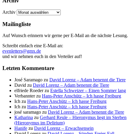
Archiv
Archiv
Mailingliste
Auf Wunsch erinnern wir gerne per E-Mail an die nächste Lesung.
Schreibt einfach eine E-Mail an:
evenletters@gmx.de
und wir nehmen euch in den Verteiler auf!
Letzten Kommentare
José Saramago
zu
David Lorenz – Adam benennt die Tiere
David
zu
David Lorenz – Adam benennt die Tiere
elfriede Roeder
zu
Estella Schweizer – Einen Sommer lang
Verbannter
zu
Hans-Peter Anschütz – Ich hasse Freiburg
Ich
zu
Hans-Peter Anschütz – Ich hasse Freiburg
Ich
zu
Hans-Peter Anschütz – Ich hasse Freiburg
josé saramago
zu
David Lorenz – Adam benennt die Tiere
Katharina
zu
Gerhard Reule – Hieronymus liegt im Sterben
(Hieronymus im Delirium)
Hanife
zu
David Lorenz – Erwachsensein
David Lorenz
zu
David Lorenz – Sünden-Freier-Fall