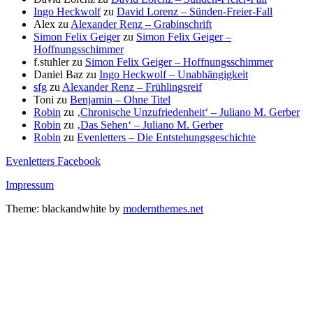
Ingo Heckwolf
zu
David Lorenz – Sünden-Freier-Fall
Alex
zu
Alexander Renz – Grabinschrift
Simon Felix Geiger
zu
Simon Felix Geiger –
Hoffnungsschimmer
f.stuhler
zu
Simon Felix Geiger – Hoffnungsschimmer
Daniel Baz
zu
Ingo Heckwolf – Unabhängigkeit
sfg
zu
Alexander Renz – Frühlingsreif
Toni
zu
Benjamin – Ohne Titel
Robin
zu
‚Chronische Unzufriedenheit‘ – Juliano M. Gerber
Robin
zu
‚Das Sehen‘ – Juliano M. Gerber
Robin
zu
Evenletters – Die Entstehungsgeschichte
Evenletters Facebook
Impressum
Theme: blackandwhite by
modernthemes.net