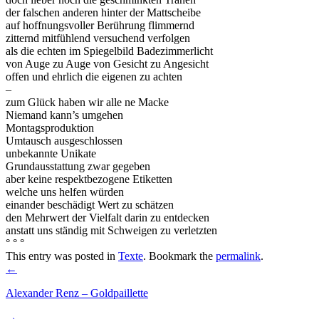
der falschen anderen hinter der Mattscheibe
auf hoffnungsvoller Berührung flimmernd
zitternd mitfühlend versuchend verfolgen
als die echten im Spiegelbild Badezimmerlicht
von Auge zu Auge von Gesicht zu Angesicht
offen und ehrlich die eigenen zu achten
–
zum Glück haben wir alle ne Macke
Niemand kann’s umgehen
Montagsproduktion
Umtausch ausgeschlossen
unbekannte Unikate
Grundausstattung zwar gegeben
aber keine respektbezogene Etiketten
welche uns helfen würden
einander beschädigt Wert zu schätzen
den Mehrwert der Vielfalt darin zu entdecken
anstatt uns ständig mit Schweigen zu verletzten
° ° °
This entry was posted in
Texte
. Bookmark the
permalink
.
Post
←
navigation
Alexander Renz – Goldpaillette
→