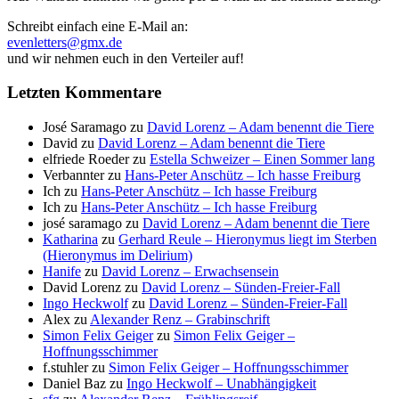
Schreibt einfach eine E-Mail an:
evenletters@gmx.de
und wir nehmen euch in den Verteiler auf!
Letzten Kommentare
José Saramago
zu
David Lorenz – Adam benennt die Tiere
David
zu
David Lorenz – Adam benennt die Tiere
elfriede Roeder
zu
Estella Schweizer – Einen Sommer lang
Verbannter
zu
Hans-Peter Anschütz – Ich hasse Freiburg
Ich
zu
Hans-Peter Anschütz – Ich hasse Freiburg
Ich
zu
Hans-Peter Anschütz – Ich hasse Freiburg
josé saramago
zu
David Lorenz – Adam benennt die Tiere
Katharina
zu
Gerhard Reule – Hieronymus liegt im Sterben
(Hieronymus im Delirium)
Hanife
zu
David Lorenz – Erwachsensein
David Lorenz
zu
David Lorenz – Sünden-Freier-Fall
Ingo Heckwolf
zu
David Lorenz – Sünden-Freier-Fall
Alex
zu
Alexander Renz – Grabinschrift
Simon Felix Geiger
zu
Simon Felix Geiger –
Hoffnungsschimmer
f.stuhler
zu
Simon Felix Geiger – Hoffnungsschimmer
Daniel Baz
zu
Ingo Heckwolf – Unabhängigkeit