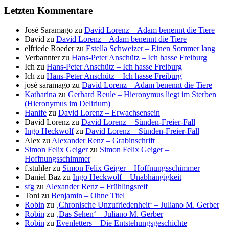
Letzten Kommentare
José Saramago
zu
David Lorenz – Adam benennt die Tiere
David
zu
David Lorenz – Adam benennt die Tiere
elfriede Roeder
zu
Estella Schweizer – Einen Sommer lang
Verbannter
zu
Hans-Peter Anschütz – Ich hasse Freiburg
Ich
zu
Hans-Peter Anschütz – Ich hasse Freiburg
Ich
zu
Hans-Peter Anschütz – Ich hasse Freiburg
josé saramago
zu
David Lorenz – Adam benennt die Tiere
Katharina
zu
Gerhard Reule – Hieronymus liegt im Sterben
(Hieronymus im Delirium)
Hanife
zu
David Lorenz – Erwachsensein
David Lorenz
zu
David Lorenz – Sünden-Freier-Fall
Ingo Heckwolf
zu
David Lorenz – Sünden-Freier-Fall
Alex
zu
Alexander Renz – Grabinschrift
Simon Felix Geiger
zu
Simon Felix Geiger –
Hoffnungsschimmer
f.stuhler
zu
Simon Felix Geiger – Hoffnungsschimmer
Daniel Baz
zu
Ingo Heckwolf – Unabhängigkeit
sfg
zu
Alexander Renz – Frühlingsreif
Toni
zu
Benjamin – Ohne Titel
Robin
zu
‚Chronische Unzufriedenheit‘ – Juliano M. Gerber
Robin
zu
‚Das Sehen‘ – Juliano M. Gerber
Robin
zu
Evenletters – Die Entstehungsgeschichte