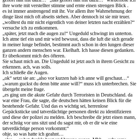
ihre worte mit verstellter stimme und ernte einen strengen Blick .
es ist immer anstrengend mit ihr. Vor allem ihre Wahrnehmung der
dinge lässt mich oft abseits stehen. Aber dennoch ist sie mir teuer.
„wolltest du mir nicht eigentlich von deiner letzten nacht erzählen?“
versuche ich zu entkommen.
„später, jetzt mach die augen zu!“ Ungeduld schwingt im unterton.
Ich atme tief ein und mir wird bewusst, dass die luft die sich gerade
in meiner lunge befindet, bestimmt auch schon in den lungen dieser
ganzen andern menschen war. Ekelhaft. Ich hasse diesen gedanken.
Er überkommt mich des öfteren.
Sie schaut mich an. Die Ungeduld ist jetzt auch in ihrem Gesicht zu
erkennen. ach, was solls.
Ich schließe die Augen.
„ok“ setzt sie an: „also vor kurzen hab ich anne will geschaut…“
„warum guckst du denn bitte anne will?“ muss ich unterbrechen. Sie
übergeht meine frage.
„es ging um die akute Gefahr durch Terroristen in Deutschland. da
war eine Frau, die sagte, die deutschen hätten keinen Blick für die
bestehende Gefahr. Und das es wichtig sei, herrenlose
Gepäckstücke und tatverdächtige personen direkt zu identifizieren
und diese der polizei zu melden. Ich beschreibe dir jetzt einen mann,
der schräg vor uns sitzt und du sagst mir, ob er dir wie eine
tatverdächtige person vorkommt:“
ohje, so was hatte ich geahnt…