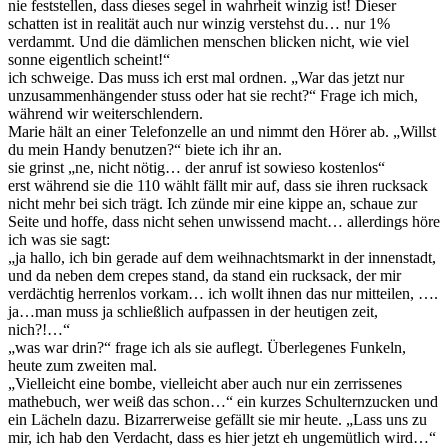
nie feststellen, dass dieses segel in wahrheit winzig ist! Dieser
schatten ist in realität auch nur winzig verstehst du… nur 1%
verdammt. Und die dämlichen menschen blicken nicht, wie viel
sonne eigentlich scheint!“
ich schweige. Das muss ich erst mal ordnen. „War das jetzt nur
unzusammenhängender stuss oder hat sie recht?“ Frage ich mich,
während wir weiterschlendern.
Marie hält an einer Telefonzelle an und nimmt den Hörer ab. „Willst
du mein Handy benutzen?“ biete ich ihr an.
sie grinst „ne, nicht nötig… der anruf ist sowieso kostenlos“
erst während sie die 110 wählt fällt mir auf, dass sie ihren rucksack
nicht mehr bei sich trägt. Ich zünde mir eine kippe an, schaue zur
Seite und hoffe, dass nicht sehen unwissend macht… allerdings höre
ich was sie sagt:
„ja hallo, ich bin gerade auf dem weihnachtsmarkt in der innenstadt,
und da neben dem crepes stand, da stand ein rucksack, der mir
verdächtig herrenlos vorkam… ich wollt ihnen das nur mitteilen, ….
ja…man muss ja schließlich aufpassen in der heutigen zeit,
nich?!…“
„was war drin?“ frage ich als sie auflegt. Überlegenes Funkeln,
heute zum zweiten mal.
„Vielleicht eine bombe, vielleicht aber auch nur ein zerrissenes
mathebuch, wer weiß das schon…“ ein kurzes Schulternzucken und
ein Lächeln dazu. Bizarrerweise gefällt sie mir heute. „Lass uns zu
mir, ich hab den Verdacht, dass es hier jetzt eh ungemütlich wird…“