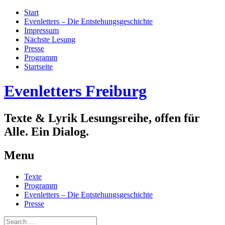
Start
Evenletters – Die Entstehungsgeschichte
Impressum
Nächste Lesung
Presse
Programm
Startseite
Evenletters Freiburg
Texte & Lyrik Lesungsreihe, offen für
Alle. Ein Dialog.
Menu
Skip
Texte
to
Programm
content
Evenletters – Die Entstehungsgeschichte
Presse
Search