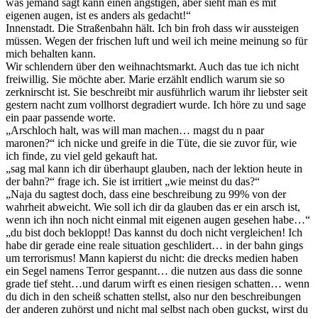
was jemand sagt kann einen ängstigen, aber sieht man es mit
eigenen augen, ist es anders als gedacht!“
Innenstadt. Die Straßenbahn hält. Ich bin froh dass wir aussteigen
müssen. Wegen der frischen luft und weil ich meine meinung so für
mich behalten kann.
Wir schlendern über den weihnachtsmarkt. Auch das tue ich nicht
freiwillig. Sie möchte aber. Marie erzählt endlich warum sie so
zerknirscht ist. Sie beschreibt mir ausführlich warum ihr liebster seit
gestern nacht zum vollhorst degradiert wurde. Ich höre zu und sage
ein paar passende worte.
„Arschloch halt, was will man machen… magst du n paar
maronen?“ ich nicke und greife in die Tüte, die sie zuvor für, wie
ich finde, zu viel geld gekauft hat.
„sag mal kann ich dir überhaupt glauben, nach der lektion heute in
der bahn?“ frage ich. Sie ist irritiert „wie meinst du das?“
„Naja du sagtest doch, dass eine beschreibung zu 99% von der
wahrheit abweicht. Wie soll ich dir da glauben das er ein arsch ist,
wenn ich ihn noch nicht einmal mit eigenen augen gesehen habe…“
„du bist doch bekloppt! Das kannst du doch nicht vergleichen! Ich
habe dir gerade eine reale situation geschlidert… in der bahn gings
um terrorismus! Mann kapierst du nicht: die drecks medien haben
ein Segel namens Terror gespannt… die nutzen aus dass die sonne
grade tief steht…und darum wirft es einen riesigen schatten… wenn
du dich in den scheiß schatten stellst, also nur den beschreibungen
der anderen zuhörst und nicht mal selbst nach oben guckst, wirst du