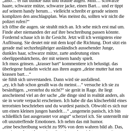
„also… er hat dunkle haut und braune augen. Mhh… schwarze
haare, schwarze mütze, schwarze jacke, einen Bart… und er tippt
auf seinem handy herum… vielleicht schreibt er gerade seinem
komplizen den anschlagsplan. Was meinst du, sollten wir nicht die
polizei rufen?“
ich öffne die augen. sie strahlt mich an. Ich sehe mich erst mal um.
Finde aber niemanden der auf ihre beschreibung passen könnte.
Fordernd schaue ich in ihr Gesicht. Jetzt will ich wenigstens eine
Auflösung. Sie deutet mir mit dem kopf die Richtung. Dort sitzt ein
gerade mal sechzehnjähriger ausländisch aussehender Junge,
dunkles haar, schwarze mütze, zarte andeutung eines
oberlippenbärtchens, der mit seinem handy spielt.
Ich muss grinsen. „krasser bart“ kommentiere ich belustigt. das
überlegene funkeln weicht aus ihren augen „deine mutter hat nen
krassen bart…“
sie fühlt sich unverstanden. Dann wird sie ausfallend.
„ey, ich hab schon gerallt was du meinst…“ versuche ich sie zu
besänftigen. „verstehst du nicht?“ sie gerät in Rage. ihr liegt
anscheinend viel an der sache „die dinge sind in realität anders, als
sie in worte verpackt erscheinen. Ich habe dir das klischeebild eines
terroristen beschrieben und du wurdest panisch. Obwohl es sich nur
um einen kleinen jungen handelt…“ „ungemein panisch, ich bin
schließlich fast ausgerastet vor angst“ scherzel ich. Sie unterstellt mir
oft unzutreffende Emotionen. Ich nehm das mit humor.
„eine beschreibung weicht zu 99% von dem wahren bild ab. Das,