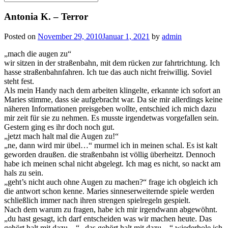
for:
Antonia K. – Terror
Posted on
November 29, 2010
Januar 1, 2021
by
admin
„mach die augen zu“
wir sitzen in der straßenbahn, mit dem rücken zur fahrtrichtung. Ich
hasse straßenbahnfahren. Ich tue das auch nicht freiwillig. Soviel
steht fest.
Als mein Handy nach dem arbeiten klingelte, erkannte ich sofort an
Maries stimme, dass sie aufgebracht war. Da sie mir allerdings keine
näheren Informationen preisgeben wollte, entschied ich mich dazu
mir zeit für sie zu nehmen. Es musste irgendetwas vorgefallen sein.
Gestern ging es ihr doch noch gut.
„jetzt mach halt mal die Augen zu!“
„ne, dann wird mir übel…“ murmel ich in meinen schal. Es ist kalt
geworden draußen. die straßenbahn ist völlig überheitzt. Dennoch
habe ich meinen schal nicht abgelegt. Ich mag es nicht, so nackt am
hals zu sein.
„geht’s nicht auch ohne Augen zu machen?“ frage ich obgleich ich
die antwort schon kenne. Maries sinneserweiternde spiele werden
schließlich immer nach ihren strengen spielregeln gespielt.
Nach dem warum zu fragen, habe ich mir irgendwann abgewöhnt.
„du hast gesagt, ich darf entscheiden was wir machen heute. Das
gehört halt mit dazu…“ „das gehört halt mit dazu…“ wiederhole ich