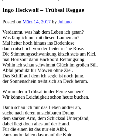
for:
Ingo Heckwolf – Trübsal Reggae
Posted on
März 14, 2017
by
Juliano
Verdammt, was hab dem Leben ich getan?
Was fang ich nur mit diesen Launen an?
Mal heiter hoch hinaus ins Bodenlose,
dann rutsch ich von der Leiter in ’ne Rose.
Die Stimmungsschwankung kitzelt stets am Kiel,
mal Horizont dann Backbord-Rettungsring.
Wohin ich schau schwimmt Glück im großen Stil,
Abfallprodukt für Möwen ohne Ziel.
Das Schiff auf dem ich segle ist noch jung,
der Sonnenschein treibt sich an Deck herum.
Warum denn Trübsal in der Ferne suchen?
Wir können Leichtigkeit schon heute buchen.
Dann schau ich mir das Leben andrer an,
suche nach deren unsichtbaren Drang,
dem starken Arm, dem Schicksal Unterpfand,
dabei liegt doch alles auf der Hand.
Für die einen ist das nur ein Alibi,
ganz andre fallen davor auf die Knie.