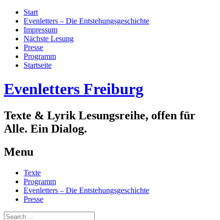
Start
Evenletters – Die Entstehungsgeschichte
Impressum
Nächste Lesung
Presse
Programm
Startseite
Evenletters Freiburg
Texte & Lyrik Lesungsreihe, offen für
Alle. Ein Dialog.
Menu
Skip
Texte
to
Programm
content
Evenletters – Die Entstehungsgeschichte
Presse
Search