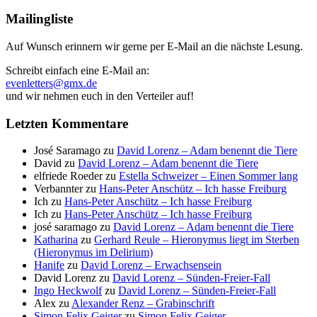
Mailingliste
Auf Wunsch erinnern wir gerne per E-Mail an die nächste Lesung.
Schreibt einfach eine E-Mail an:
evenletters@gmx.de
und wir nehmen euch in den Verteiler auf!
Letzten Kommentare
José Saramago
zu
David Lorenz – Adam benennt die Tiere
David
zu
David Lorenz – Adam benennt die Tiere
elfriede Roeder
zu
Estella Schweizer – Einen Sommer lang
Verbannter
zu
Hans-Peter Anschütz – Ich hasse Freiburg
Ich
zu
Hans-Peter Anschütz – Ich hasse Freiburg
Ich
zu
Hans-Peter Anschütz – Ich hasse Freiburg
josé saramago
zu
David Lorenz – Adam benennt die Tiere
Katharina
zu
Gerhard Reule – Hieronymus liegt im Sterben
(Hieronymus im Delirium)
Hanife
zu
David Lorenz – Erwachsensein
David Lorenz
zu
David Lorenz – Sünden-Freier-Fall
Ingo Heckwolf
zu
David Lorenz – Sünden-Freier-Fall
Alex
zu
Alexander Renz – Grabinschrift
Simon Felix Geiger
zu
Simon Felix Geiger –