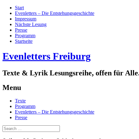
Start
Evenletters – Die Entstehungsgeschichte
Impressum
Nächste Lesung
Presse
Programm
Startseite
Evenletters Freiburg
Texte & Lyrik Lesungsreihe, offen für Alle
Menu
Skip
Texte
to
Programm
content
Evenletters – Die Entstehungsgeschichte
Presse
Search
for: