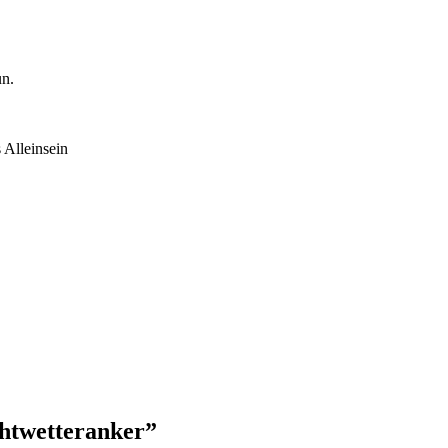
un.
 Alleinsein
chtwetteranker
”