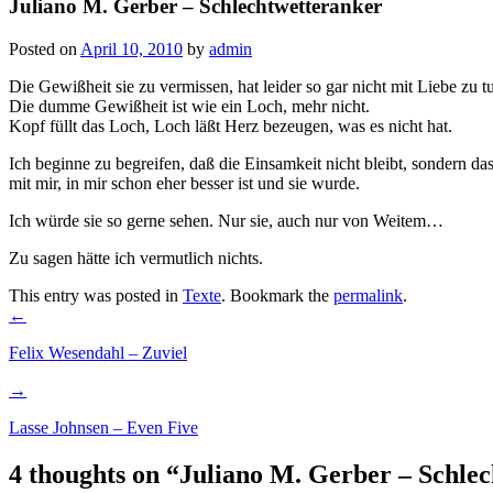
Juliano M. Gerber – Schlechtwetteranker
Posted on
April 10, 2010
by
admin
Die Gewißheit sie zu vermissen, hat leider so gar nicht mit Liebe zu t
Die dumme Gewißheit ist wie ein Loch, mehr nicht.
Kopf füllt das Loch, Loch läßt Herz bezeugen, was es nicht hat.
Ich beginne zu begreifen, daß die Einsamkeit nicht bleibt, sondern das
mit mir, in mir schon eher besser ist und sie wurde.
Ich würde sie so gerne sehen. Nur sie, auch nur von Weitem…
Zu sagen hätte ich vermutlich nichts.
This entry was posted in
Texte
. Bookmark the
permalink
.
Post
←
navigation
Felix Wesendahl – Zuviel
→
Lasse Johnsen – Even Five
4 thoughts on “
Juliano M. Gerber – Schle