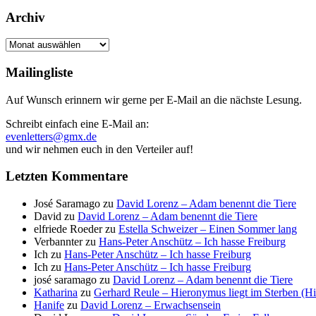
Archiv
Archiv
Mailingliste
Auf Wunsch erinnern wir gerne per E-Mail an die nächste Lesung.
Schreibt einfach eine E-Mail an:
evenletters@gmx.de
und wir nehmen euch in den Verteiler auf!
Letzten Kommentare
José Saramago
zu
David Lorenz – Adam benennt die Tiere
David
zu
David Lorenz – Adam benennt die Tiere
elfriede Roeder
zu
Estella Schweizer – Einen Sommer lang
Verbannter
zu
Hans-Peter Anschütz – Ich hasse Freiburg
Ich
zu
Hans-Peter Anschütz – Ich hasse Freiburg
Ich
zu
Hans-Peter Anschütz – Ich hasse Freiburg
josé saramago
zu
David Lorenz – Adam benennt die Tiere
Katharina
zu
Gerhard Reule – Hieronymus liegt im Sterben (H
Hanife
zu
David Lorenz – Erwachsensein