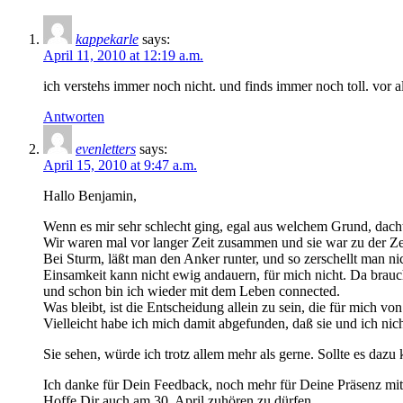
kappekarle
says:
April 11, 2010 at 12:19 a.m.
ich verstehs immer noch nicht. und finds immer noch toll. vor a
Antworten
evenletters
says:
April 15, 2010 at 9:47 a.m.
Hallo Benjamin,
Wenn es mir sehr schlecht ging, egal aus welchem Grund, dachte
Wir waren mal vor langer Zeit zusammen und sie war zu der Zei
Bei Sturm, läßt man den Anker runter, und so zerschellt man ni
Einsamkeit kann nicht ewig andauern, für mich nicht. Da brau
und schon bin ich wieder mit dem Leben connected.
Was bleibt, ist die Entscheidung allein zu sein, die für mich v
Vielleicht habe ich mich damit abgefunden, daß sie und ich n
Sie sehen, würde ich trotz allem mehr als gerne. Sollte es daz
Ich danke für Dein Feedback, noch mehr für Deine Präsenz mitt
Hoffe Dir auch am 30. April zuhören zu dürfen.