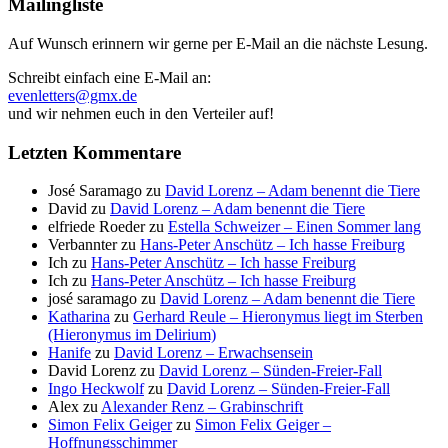
Mailingliste
Auf Wunsch erinnern wir gerne per E-Mail an die nächste Lesung.
Schreibt einfach eine E-Mail an:
evenletters@gmx.de
und wir nehmen euch in den Verteiler auf!
Letzten Kommentare
José Saramago
zu
David Lorenz – Adam benennt die Tiere
David
zu
David Lorenz – Adam benennt die Tiere
elfriede Roeder
zu
Estella Schweizer – Einen Sommer lang
Verbannter
zu
Hans-Peter Anschütz – Ich hasse Freiburg
Ich
zu
Hans-Peter Anschütz – Ich hasse Freiburg
Ich
zu
Hans-Peter Anschütz – Ich hasse Freiburg
josé saramago
zu
David Lorenz – Adam benennt die Tiere
Katharina
zu
Gerhard Reule – Hieronymus liegt im Sterben
(Hieronymus im Delirium)
Hanife
zu
David Lorenz – Erwachsensein
David Lorenz
zu
David Lorenz – Sünden-Freier-Fall
Ingo Heckwolf
zu
David Lorenz – Sünden-Freier-Fall
Alex
zu
Alexander Renz – Grabinschrift
Simon Felix Geiger
zu
Simon Felix Geiger –
Hoffnungsschimmer