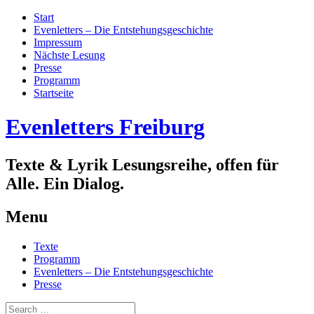
Start
Evenletters – Die Entstehungsgeschichte
Impressum
Nächste Lesung
Presse
Programm
Startseite
Evenletters Freiburg
Texte & Lyrik Lesungsreihe, offen für
Alle. Ein Dialog.
Menu
Skip
Texte
to
Programm
content
Evenletters – Die Entstehungsgeschichte
Presse
Search