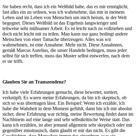
Sie haben recht, dass ich ein Weltbild habe, das es mir ermöglicht,
fast alles ein zu ordnen, was ich wahrnehme, das mir in meinem
Leben und im Leben von Menschen um mich herum, in der Welt
begegnet. Dieses Weltbild ist das Ergebnis langwieriger und
teilweise sehr mühsamer Arbeit. Es ist leicht nach zu vollziehen und
doch nicht leicht mit zu teilen. Man kann nur ganz bedingt andere
Menschen von einer Tatsache überzeugen. Alles was wir
wahrnehmen, ist eine Annahme. Mehr nicht. Diese Annahmen,
gemäß Marcus Aurelius, die unser Handeln bedingen, muss jeder
selbst für sich treffen, muss das Muster selbst entwerfen, nach dem
er sie trifft.
Glauben Sie an Transzendenz?
Ich habe viele Erfahrungen gemacht, diese bewertet, sortiert,
verknüpft. Es waren meine Erfahrungen, da bin ich skeptisch, ob
sich so was übertragen lässt. Ein Beispiel: Wenn ich erzähle, ich
habe die Wahrheit in dem Moment gefühlt, dann bin ich mir absolut
sicher, diese Erfahrung war richtig, meine Bewertung findet dann im
Nachhinein auf eine lange und sehr selbstkritische Weise statt. Das
kann ich erzählen, ist aber jemand allgemein sehr skeptisch oder mir
gegenüber misstrauisch, dann glaubt er mir das nicht. Es gibt die
Geschichten, dass Menschen immer das einordnen, was sie