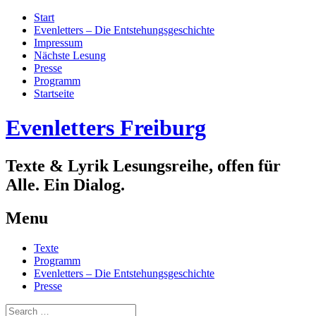
Start
Evenletters – Die Entstehungsgeschichte
Impressum
Nächste Lesung
Presse
Programm
Startseite
Evenletters Freiburg
Texte & Lyrik Lesungsreihe, offen für
Alle. Ein Dialog.
Menu
Skip
Texte
to
Programm
content
Evenletters – Die Entstehungsgeschichte
Presse
Search