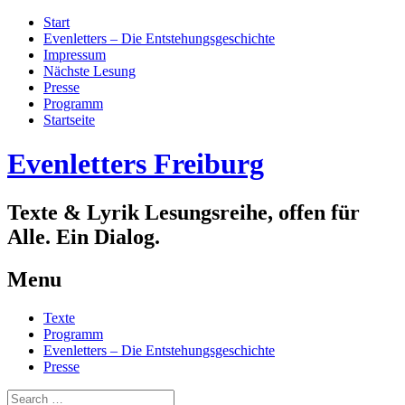
Start
Evenletters – Die Entstehungsgeschichte
Impressum
Nächste Lesung
Presse
Programm
Startseite
Evenletters Freiburg
Texte & Lyrik Lesungsreihe, offen für
Alle. Ein Dialog.
Menu
Skip
Texte
to
Programm
content
Evenletters – Die Entstehungsgeschichte
Presse
Search