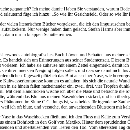
Sprache gequantelt? Ich meine damit: Haben Sie verstanden, warum Bede
d erläuternd füge ich hinzu: „So wie Ihr Gesichtsfeld. Oder so wie Ihr 
 der vielen literarischen Bücher vorgelesen, die ich den linguistische
s aufzulockern. Nur wenige haben dann gelacht, Stefan Harms aber imme
nn, dann nur in knappen Schüttelreimen.
ter Isherwoods autobiografisches Buch Löwen und Schatten aus meiner s
abe. Es handelt sich um Erinnerungen aus seiner Studentenzeit. Diesem
orlesen. Ich habe sie zuhause mit einem Zettel eingemerkt, damit ich si
ie ihrer innersten Neigung folgen sollen, und dass sie damit nicht bis z
erdenklichen Tageszeit plötzlich das Blut aus seiner Nase, wie hervor
e Kaltwasserkompresse konnten es anhalten, bis sich die neurale Wunde,
itten in sie hinein fallen nacheinander ein, zwei, drei, vier Tropfen du
ill. Mit dem Handrücken wische ich über die Nase und betrachte die ro
te, während das Blut aus meinen Nasenlöchern sickert, und ich überleg
ches Phänomen im Sinne C.G. Jungs ist, was beides für irgendeine Zaube
l, weil ich oft blute, und versuche, den anwachsenden Blutstrom mit ka
 Nase in das Waschbecken fließt und ich den Fluss mit Kälte zum Versie
us einem Bohrloch in den Golf von Mexiko. Hinter dem sprudelnden Öl
senden und abertausenden von Tieren den Tod. Vom allerersten Tag de