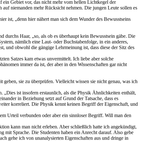
 ein Gebiet vor, das nicht mehr vom hellen Lichtkegel der
 ich auf niemanden mehr Rücksicht nehmen. Die jungen Leute sollen es
 hier ist, „denn hier nähert man sich dem Wunder des Bewusstseins
d durchs Haar, „so, als ob es überhaupt kein Bewusstsein gäbe. Die
System, nämlich eine Laut- oder Buchstabenfolge, in ein anderes,
t, und obwohl die gängige Lehrmeinung ist, dass diese der Sitz des
zten Satzes kam etwas unvermittelt. Ich liebe aber solche
dphänomen immer da ist, der aber in den Wissenschaften gar nicht
 geben, sie zu überprüfen. Vielleicht wissen sie nicht genau, was ich
Dies ist insofern erstaunlich, als die Physik Ähnlichkeiten enthält,
teinander in Beziehung setzt auf Grund der Tatsache, dass es
iter korreliert. Die Physik kennt keinen Begriff der Eigenschaft, und
nem Urteil verbunden oder aber ein sinnloser Begriff. Will man den
tion kann man nicht erleben. Aber schließlich hatte ich angekündigt,
ng mit Sprache. Die Studenten haben ein Anrecht darauf. Also gebe
nach gehe ich von unanalysierten Eigenschaften aus und dringe in