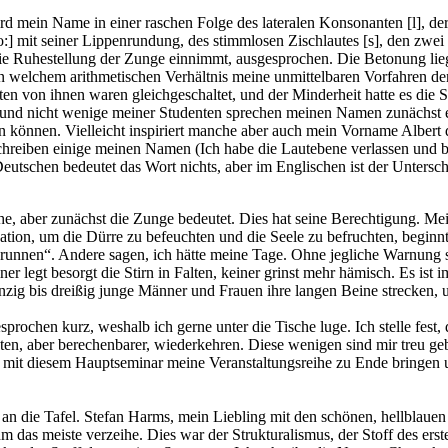
rd mein Name in einer raschen Folge des lateralen Konsonanten [l], d
:] mit seiner Lippenrundung, des stimmlosen Zischlautes [s], den zwei 
 Ruhestellung der Zunge einnimmt, ausgesprochen. Die Betonung liegt a
. In welchem arithmetischen Verhältnis meine unmittelbaren Vorfahren 
ten von ihnen waren gleichgeschaltet, und der Minderheit hatte es die 
, und nicht wenige meiner Studenten sprechen meinen Namen zunächst ein
n können. Vielleicht inspiriert manche aber auch mein Vorname Albert d
chreiben einige meinen Namen (Ich habe die Lautebene verlassen und bin
eutschen bedeutet das Wort nichts, aber im Englischen ist der Unterschi
e, aber zunächst die Zunge bedeutet. Dies hat seine Berechtigung. Mei
on, um die Dürre zu befeuchten und die Seele zu befruchten, beginnt 
runnen“. Andere sagen, ich hätte meine Tage. Ohne jegliche Warnung st
r legt besorgt die Stirn in Falten, keiner grinst mehr hämisch. Es ist 
zig bis dreißig junge Männer und Frauen ihre langen Beine strecken, u
ochen kurz, weshalb ich gerne unter die Tische luge. Ich stelle fest
n, aber berechenbarer, wiederkehren. Diese wenigen sind mir treu geblie
ch mit diesem Hauptseminar meine Veranstaltungsreihe zu Ende bringen
e an die Tafel. Stefan Harms, mein Liebling mit den schönen, hellblau
 ihm das meiste verzeihe. Dies war der Strukturalismus, der Stoff des ers