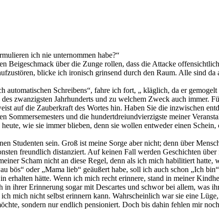
ormulieren ich nie unternommen habe?“
ten Beigeschmack über die Zunge rollen, dass die Attacke offensichtlic
 aufzustören, blicke ich ironisch grinsend durch den Raum. Alle sind
automatischen Schreibens“, fahre ich fort, „ kläglich, da er gemogel
 des zwanzigsten Jahrhunderts und zu welchem Zweck auch immer. Für d
weist auf die Zauberkraft des Wortes hin. Haben Sie die inzwischen ent
rigen Sommersemesters und die hundertdreiundvierzigste meiner Veranst
eute, wie sie immer blieben, denn sie wollen entweder einen Schein, o
nen Studenten sein. Groß ist meine Sorge aber nicht; denn über Mensch
sonsten freundlich distanziert. Auf keinen Fall werden Geschichten über
einer Scham nicht an diese Regel, denn als ich mich habilitiert hatte, 
u bös“ oder „Mama lieb“ geäußert habe, soll ich auch schon „Ich bin“
n erhalten hätte. Wenn ich mich recht erinnere, stand in meiner Kind
in ihrer Erinnerung sogar mit Descartes und schwor bei allem, was ihr h
 ich mich nicht selbst erinnern kann. Wahrscheinlich war sie eine Lü
 möchte, sondern nur endlich pensioniert. Doch bis dahin fehlen mir noc