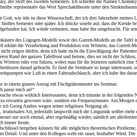
y, der Stoff des zweiten Semesters. Ich schreibe die Namen Chomsky 
schreibe repräsentativ das Wort Sprechakttheorie unter den Strukturb
Gott, wie öde ist diese Wissenschaft, der ich drei Jahrzehnte meines 
fünftes Semester oder später. Ich drücke sosehr auf, dass die Kreide b
ufgefunden hat. Ich würde vermuten, man habe ihn umgebracht. Für sei
mmkästen des Logogen-Modells sowie des Garrett-Modells an die Tafel
l erklärt die Verarbeitung und Produktion von Wörtern, das Garrett-Mod
r nicht zeigen dürfen, denn ich hatte nicht die Einwilligung der Patient
eren Rand der ganzen Tafelfront und betone, dies sei nicht der Schluss, 
on Wörtern oder von Sätzen, wobei man für die letzteren natürlich eine
osen darauf gebracht. Er fand die Seminare so lange interessant, so l
hineinpumpen wie Luft in einen Fahrradschlauch, aber ich habe ihn daran
e in einem grauen Anzug mit Fischgrätenmuster ins Seminar.
ch passe mich an!“
rache etwas wirklich Interessantes, denn ich träumte in der folgenden N
ie zu erwarten gewesen wäre, sondern ein Frequenzmuster. Am Morgen e
te ich Georg Andres wegen seiner religiösen Neigung ab.
, irrationalen Art, jedenfalls langweilt mich die Linguistik seither mehr
ster nur noch einmal, aber regelmäßig wieder, nämlich am allerletzte
ft immer freute.
alschlüssel hergeben können für alle möglichen theoretischen Probleme, 
 im Detail. Und unter den Kollegen weht ein rauer, boshafter Wind. Die