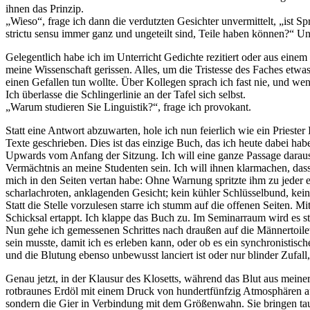
ihnen das Prinzip.
„Wieso“, frage ich dann die verdutzten Gesichter unvermittelt, „ist 
strictu sensu immer ganz und ungeteilt sind, Teile haben können?“ Un
Gelegentlich habe ich im Unterricht Gedichte rezitiert oder aus einem
meine Wissenschaft gerissen. Alles, um die Tristesse des Faches etwa
einen Gefallen tun wollte. Über Kollegen sprach ich fast nie, und we
Ich überlasse die Schlingerlinie an der Tafel sich selbst.
„Warum studieren Sie Linguistik?“, frage ich provokant.
Statt eine Antwort abzuwarten, hole ich nun feierlich wie ein Pries
Texte geschrieben. Dies ist das einzige Buch, das ich heute dabei h
Upwards vom Anfang der Sitzung. Ich will eine ganze Passage daraus v
Vermächtnis an meine Studenten sein. Ich will ihnen klarmachen, dass s
mich in den Seiten vertan habe: Ohne Warnung spritzte ihm zu jeder 
scharlachroten, anklagenden Gesicht; kein kühler Schlüsselbund, kein
Statt die Stelle vorzulesen starre ich stumm auf die offenen Seiten. M
Schicksal ertappt. Ich klappe das Buch zu. Im Seminarraum wird es st
Nun gehe ich gemessenen Schrittes nach draußen auf die Männertoilet
sein musste, damit ich es erleben kann, oder ob es ein synchronistis
und die Blutung ebenso unbewusst lanciert ist oder nur blinder Zufal
Genau jetzt, in der Klausur des Klosetts, während das Blut aus meiner
rotbraunes Erdöl mit einem Druck von hundertfünfzig Atmosphären a
sondern die Gier in Verbindung mit dem Größenwahn. Sie bringen tau