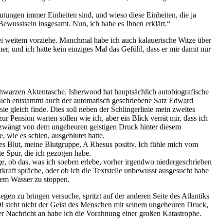
utungen immer Einheiten sind, und wieso diese Einheiten, die ja
Bewusstsein insgesamt. Nun, ich habe es Ihnen erklärt.“
n bei weitem vorziehe. Manchmal habe ich auch kalauerische Witze über
r, und ich hatte kein einziges Mal das Gefühl, dass er mir damit nur
chwarzen Aktentasche. Isherwood hat hauptsächlich autobiografische
 Buch entstammt auch der automatisch geschriebene Satz Edward
e gleich finde. Dies soll neben der Schlingerlinie mein zweites
ur Pension warten sollen wie ich, aber ein Blick verrät mir, dass ich
gezwängt von dem ungeheuren geistigen Druck hinter diesem
 wie es schien, ausgeblutet hatte.
nkles Blut, meine Blutgruppe, A Rhesus positiv. Ich fühle mich vom
te Spur, die ich gezogen habe.
e, ob das, was ich soeben erlebe, vorher irgendwo niedergeschrieben
rkraft spräche, oder ob ich die Textstelle unbewusst ausgesucht habe
ltem Wasser zu stoppen.
gen zu bringen versuche, spritzt auf der anderen Seite des Atlantiks
 steht nicht der Geist des Menschen mit seinem ungeheuren Druck,
r Nachricht an habe ich die Vorahnung einer großen Katastrophe.