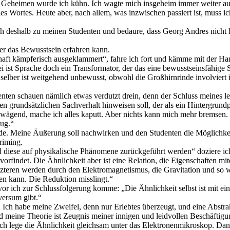
 im Geheimen wurde ich kühn. Ich wagte mich insgeheim immer weiter auf
 des Wortes. Heute aber, nach allem, was inzwischen passiert ist, muss
 ich deshalb zu meinen Studenten und bedaure, dass Georg Andres nicht
ber das Bewusstsein erfahren kann.
aft kämpferisch ausgeklammert“, fahre ich fort und kämme mit der Han
i ist Sprache doch ein Transformator, der das eine bewusstseinsfähige 
lber ist weitgehend unbewusst, obwohl die Großhirnrinde involviert is
ten schauen nämlich etwas verdutzt drein, denn der Schluss meines let
nen grundsätzlichen Sachverhalt hinweisen soll, der als ein Hintergrun
gend, mache ich alles kaputt. Aber nichts kann mich mehr bremsen.
Zug.“
unde. Meine Äußerung soll nachwirken und den Studenten die Möglichkeit
riming.
diese auf physikalische Phänomene zurückgeführt werden“ doziere ich. „
vorfindet. Die Ähnlichkeit aber ist eine Relation, die Eigenschaften mi
zteren werden durch den Elektromagnetismus, die Gravitation und so we
den kann. Die Reduktion misslingt.“
vor ich zur Schlussfolgerung komme: „Die Ähnlichkeit selbst ist mit ei
ersum gibt.“
. Ich habe meine Zweifel, denn nur Erlebtes überzeugt, und eine Abstrak
d meine Theorie ist Zeugnis meiner innigen und leidvollen Beschäftigu
 Ich lege die Ähnlichkeit gleichsam unter das Elektronenmikroskop. Da