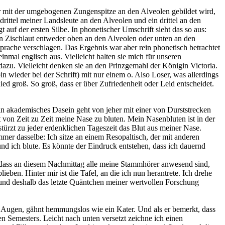
er mit der umgebogenen Zungenspitze an den Alveolen gebildet wird,
drittel meiner Landsleute an den Alveolen und ein drittel an den
uf der ersten Silbe. In phonetischer Umschrift sieht das so aus:
den Zischlaut entweder oben an den Alveolen oder unten an den
Sprache verschlagen. Das Ergebnis war aber rein phonetisch betrachtet
mal englisch aus. Vielleicht halten sie mich für unseren
azu. Vielleicht denken sie an den Prinzgemahl der Königin Victoria.
 wieder bei der Schrift) mit nur einem o. Also Loser, was allerdings
ed groß. So groß, dass er über Zufriedenheit oder Leid entscheidet.
n akademisches Dasein geht von jeher mit einer von Durststrecken
von Zeit zu Zeit meine Nase zu bluten. Mein Nasenbluten ist in der
ürzt zu jeder erdenklichen Tageszeit das Blut aus meiner Nase.
immer dasselbe: Ich sitze an einem Resopaltisch, der mit anderen
nd ich blute. Es könnte der Eindruck entstehen, dass ich dauernd
, dass an diesem Nachmittag alle meine Stammhörer anwesend sind,
ben. Hinter mir ist die Tafel, an die ich nun herantrete. Ich drehe
 und deshalb das letzte Quäntchen meiner wertvollen Forschung
en Augen, gähnt hemmungslos wie ein Kater. Und als er bemerkt, dass
ten Semesters. Leicht nach unten versetzt zeichne ich einen