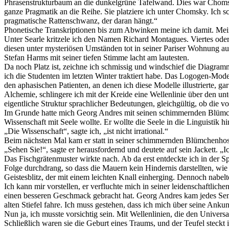
Phrasenstrukturbaum an die dunkelgrüne Tafelwand. Dies war Chomsk
ganze Pragmatik an die Reihe. Sie platziere ich unter Chomsky. Ich 
pragmatische Rattenschwanz, der daran hängt.“
Phonetische Transkriptionen bis zum Abwinken meine ich damit. Mein 
Unter Searle kritzele ich den Namen Richard Montagues. Viertes oder 
diesen unter mysteriösen Umständen tot in seiner Pariser Wohnung a
Stefan Harms mit seiner tiefen Stimme lacht am lautesten.
Da noch Platz ist, zeichne ich schmissig und windschief die Diagra
ich die Studenten im letzten Winter traktiert habe. Das Logogen-Model
den aphasischen Patienten, an denen ich diese Modelle illustrierte, ga
Alchemie, schlingere ich mit der Kreide eine Wellenlinie über den unt
eigentliche Struktur sprachlicher Bedeutungen, gleichgültig, ob die v
Im Grunde hatte mich Georg Andres mit seinen schimmernden Blümchenh
Wissenschaft mit Seele wollte. Er wollte die Seele in die Linguistik 
„Die Wissenschaft“, sagte ich, „ist nicht irrational.“
Beim nächsten Mal kam er statt in seiner schimmernden Blümchenhos
„Sehen Sie!“, sagte er herausfordernd und deutete auf sein Jackett. „I
Das Fischgrätenmuster wirkte nach. Ab da erst entdeckte ich in der Sp
Folge durchdrang, so dass die Mauern kein Hindernis darstellten, w
Geistesblitz, der mit einem leichten Knall einherging. Dennoch nabel
Ich kann mir vorstellen, er verfluchte mich in seiner leidenschaftlichen
einen besseren Geschmack gebracht hat. Georg Andres kam jedes Seme
alten Stiefel fahre. Ich muss gestehen, dass ich mich über seine Ankun
Nun ja, ich musste vorsichtig sein. Mit Wellenlinien, die den Univers
Schließlich waren sie die Geburt eines Traums, und der Teufel steckt