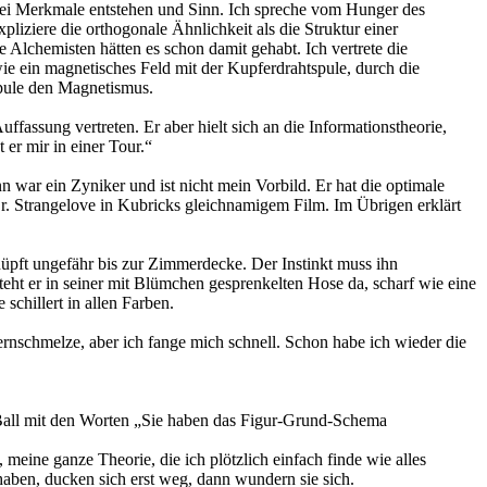
abei Merkmale entstehen und Sinn. Ich spreche vom Hunger des
iziere die orthogonale Ähnlichkeit als die Struktur einer
e Alchemisten hätten es schon damit gehabt. Ich vertrete die
wie ein magnetisches Feld mit der Kupferdrahtspule, durch die
spule den Magnetismus.
fassung vertreten. Er aber hielt sich an die Informationstheorie,
 er mir in einer Tour.“
n war ein Zyniker und ist nicht mein Vorbild. Er hat die optimale
r. Strangelove in Kubricks gleichnamigem Film. Im Übrigen erklärt
hüpft ungefähr bis zur Zimmerdecke. Der Instinkt muss ihn
 steht er in seiner mit Blümchen gesprenkelten Hose da, scharf wie eine
schillert in allen Farben.
rnschmelze, aber ich fange mich schnell. Schon habe ich wieder die
en Ball mit den Worten „Sie haben das Figur-Grund-Schema
 meine ganze Theorie, die ich plötzlich einfach finde wie alles
haben, ducken sich erst weg, dann wundern sie sich.