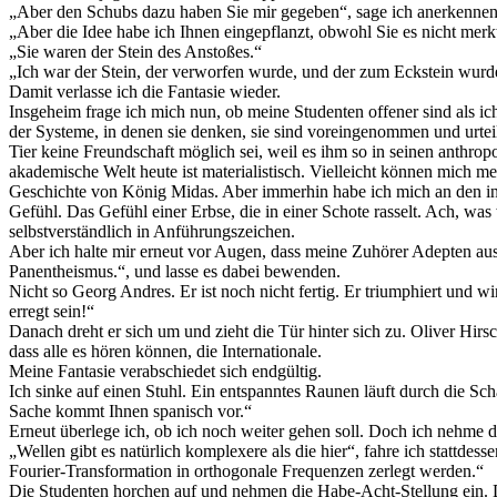
„Aber den Schubs dazu haben Sie mir gegeben“, sage ich anerkennen
„Aber die Idee habe ich Ihnen eingepflanzt, obwohl Sie es nicht merkte
„Sie waren der Stein des Anstoßes.“
„Ich war der Stein, der verworfen wurde, und der zum Eckstein wurde“
Damit verlasse ich die Fantasie wieder.
Insgeheim frage ich mich nun, ob meine Studenten offener sind als i
der Systeme, in denen sie denken, sie sind voreingenommen und urte
Tier keine Freundschaft möglich sei, weil es ihm so in seinen anthrop
akademische Welt heute ist materialistisch. Vielleicht können mich me
Geschichte von König Midas. Aber immerhin habe ich mich an den inte
Gefühl. Das Gefühl einer Erbse, die in einer Schote rasselt. Ach, wa
selbstverständlich in Anführungszeichen.
Aber ich halte mir erneut vor Augen, dass meine Zuhörer Adepten aus
Panentheismus.“, und lasse es dabei bewenden.
Nicht so Georg Andres. Er ist noch nicht fertig. Er triumphiert und wi
erregt sein!“
Danach dreht er sich um und zieht die Tür hinter sich zu. Oliver Hirs
dass alle es hören können, die Internationale.
Meine Fantasie verabschiedet sich endgültig.
Ich sinke auf einen Stuhl. Ein entspanntes Raunen läuft durch die Sch
Sache kommt Ihnen spanisch vor.“
Erneut überlege ich, ob ich noch weiter gehen soll. Doch ich nehme 
„Wellen gibt es natürlich komplexere als die hier“, fahre ich stattde
Fourier-Transformation in orthogonale Frequenzen zerlegt werden.“
Die Studenten horchen auf und nehmen die Habe-Acht-Stellung ein. Die