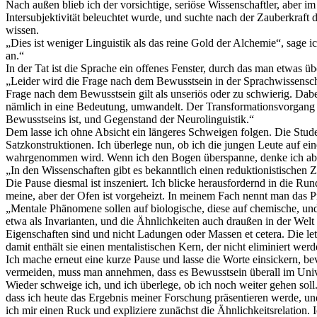
Nach außen blieb ich der vorsichtige, seriöse Wissenschaftler, aber
Intersubjektivität beleuchtet wurde, und suchte nach der Zauberkraft
wissen.
„Dies ist weniger Linguistik als das reine Gold der Alchemie“, sage
an.“
In der Tat ist die Sprache ein offenes Fenster, durch das man etwas ü
„Leider wird die Frage nach dem Bewusstsein in der Sprachwissensch
Frage nach dem Bewusstsein gilt als unseriös oder zu schwierig. Dabe
nämlich in eine Bedeutung, umwandelt. Der Transformationsvorgang se
Bewusstseins ist, und Gegenstand der Neurolinguistik.“
Dem lasse ich ohne Absicht ein längeres Schweigen folgen. Die Studen
Satzkonstruktionen. Ich überlege nun, ob ich die jungen Leute auf ei
wahrgenommen wird. Wenn ich den Bogen überspanne, denke ich abwä
„In den Wissenschaften gibt es bekanntlich einen reduktionistischen 
Die Pause diesmal ist inszeniert. Ich blicke herausfordernd in die R
meine, aber der Ofen ist vorgeheizt. In meinem Fach nennt man das P
„Mentale Phänomene sollen auf biologische, diese auf chemische, und 
etwa als Invarianten, und die Ähnlichkeiten auch draußen in der Welt 
Eigenschaften sind und nicht Ladungen oder Massen et cetera. Die let
damit enthält sie einen mentalistischen Kern, der nicht eliminiert wer
Ich mache erneut eine kurze Pause und lasse die Worte einsickern, be
vermeiden, muss man annehmen, dass es Bewusstsein überall im Univ
Wieder schweige ich, und ich überlege, ob ich noch weiter gehen soll
dass ich heute das Ergebnis meiner Forschung präsentieren werde, un
ich mir einen Ruck und expliziere zunächst die Ähnlichkeitsrelation.