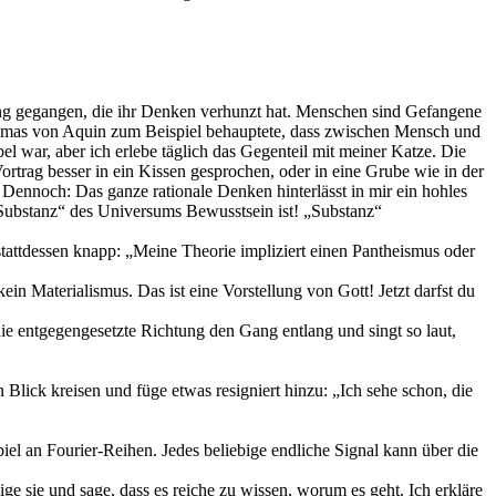
dung gegangen, die ihr Denken verhunzt hat. Menschen sind Gefangene
Thomas von Aquin zum Beispiel behauptete, dass zwischen Mensch und
el war, aber ich erlebe täglich das Gegenteil mit meiner Katze. Die
Vortrag besser in ein Kissen gesprochen, oder in eine Grube wie in der
Dennoch: Das ganze rationale Denken hinterlässt in mir ein hohles
e „Substanz“ des Universums Bewusstsein ist! „Substanz“
tattdessen knapp: „Meine Theorie impliziert einen Pantheismus oder
ein Materialismus. Das ist eine Vorstellung von Gott! Jetzt darfst du
 die entgegengesetzte Richtung den Gang entlang und singt so laut,
 Blick kreisen und füge etwas resigniert hinzu: „Ich sehe schon, die
piel an Fourier-Reihen. Jedes beliebige endliche Signal kann über die
e sie und sage, dass es reiche zu wissen, worum es geht. Ich erkläre