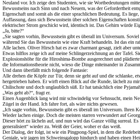
Neuland vor. Ich zeige den Studenten, wie sie Wortbedeutungen mitte
Bewusstseins nach Sinn und nach Neuem, was der Gefordertheit entspri
Eigenschaft und somit als die einer sprachlichen Bedeutung. Es liege,
Auffassung, dass sich Bewusstsein über solchen Eigenschaften konstitu
elektrischer Strom geschickt wird, identisch ist. Das Gehirn würde 
„Ja, bitte?“
„Sie sagten vorhin, Bewusstsein gibt es überall im Universum. Soviel 
während Sie das Bewusstsein wie eine Kraft behandeln. Ist das ein raff
Alle lachen. Oliver Hirsch hat es zwar charmant gesagt, zielt aber unt
Etwas hilflos zeige ich auf meine Schlingerzeichnung an der Tafel. Si
Explosionshöhe für die Hiroshima-Bombe ausgerechnet und plädierte 
die Informationstheorie nicht, wieso die Dinge miteinander in Zusam
Und dann überfällt mich folgende Fantasie:
Alle drehen die Köpfe zur Tür, denn sie geht auf und die schlanke, 
hergetrieben haben. Er wirft einen Blick auf die Runde, lächelt zu mir
Chilischote und doch unglaublich süß. Er hat tatsächlich eine Pyjamah
„Was geht ab?“, fragt er.
Einen Augenblick lang wird mir schwindelig vor Sehnsucht, mein Neok
Zügel in der Hand. Ich fahre fort, als wäre nichts gewesen.
„Ich sagte vorhin, Bewusstsein gibt es überall im Universum. Ihren K
Wieder lachen einige. Doch die meisten starren verwundert auf Georg
Dieser hört zu lächeln auf, und nun wird das Ganze völlig surreal. E
generalisiert“ wieder zu. Weiß der Geier, woher er das weiß.
Der Dialog, der folgt, ist wie ein Pingpong-Spiel, in dem die Redebeit
Geniale, wir jagen im Schweinsgalopp hindurch und haben einen Heide