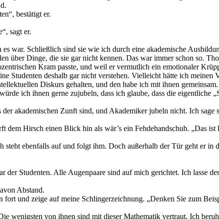
d.
n“, bestätigt er.
, sagt er.
ch es war. Schließlich sind sie wie ich durch eine akademische Ausbil
ilen über Dinge, die sie gar nicht kennen. Das war immer schon so. 
ozentrischen Kram passte, und weil er vermutlich ein emotionaler Krüpp
ine Studenten deshalb gar nicht verstehen. Vielleicht hätte ich meinen 
llektuellen Diskurs gehalten, und den habe ich mit ihnen gemeinsam. 
s würde ich ihnen gerne zujubeln, dass ich glaube, dass die eigentlich
 der akademischen Zunft sind, und Akademiker jubeln nicht. Ich sage s
rft dem Hirsch einen Blick hin als wär’s ein Fehdehandschuh. „Das ist k
ch steht ebenfalls auf und folgt ihm. Doch außerhalb der Tür geht er in
ar der Studenten. Alle Augenpaare sind auf mich gerichtet. Ich lasse den
davon Abstand.
ssen fort und zeige auf meine Schlingerzeichnung. „Denken Sie zum Beis
 wenigsten von ihnen sind mit dieser Mathematik vertraut. Ich beruhig