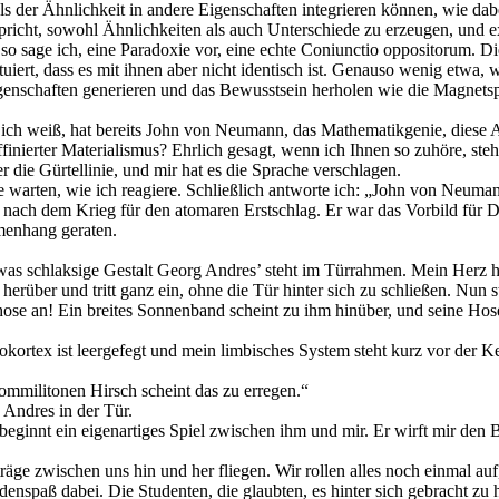
ls der Ähnlichkeit in andere Eigenschaften integrieren können, wie d
cht, sowohl Ähnlichkeiten als auch Unterschiede zu erzeugen, und expl
 so sage ich, eine Paradoxie vor, eine echte Coniunctio oppositorum. Di
iert, dass es mit ihnen aber nicht identisch ist. Genauso wenig etwa, 
Eigenschaften generieren und das Bewusstsein herholen wie die Magnet
ich weiß, hat bereits John von Neumann, das Mathematikgenie, diese Auf
inierter Materialismus? Ehrlich gesagt, wenn ich Ihnen so zuhöre, steht
er die Gürtellinie, und mir hat es die Sprache verschlagen.
e warten, wie ich reagiere. Schließlich antworte ich: „John von Neuman
nach dem Krieg für den atomaren Erstschlag. Er war das Vorbild für D
menhang geraten.
etwas schlaksige Gestalt Georg Andres’ steht im Türrahmen. Mein Herz 
 herüber und tritt ganz ein, ohne die Tür hinter sich zu schließen. Nun
ose an! Ein breites Sonnenband scheint zu ihm hinüber, und seine Hose 
ortex ist leergefegt und mein limbisches System steht kurz vor der Ke
ommilitonen Hirsch scheint das zu erregen.“
 Andres in der Tür.
s beginnt ein eigenartiges Spiel zwischen ihm und mir. Er wirft mir d
räge zwischen uns hin und her fliegen. Wir rollen alles noch einmal auf,
nspaß dabei. Die Studenten, die glaubten, es hinter sich gebracht zu 