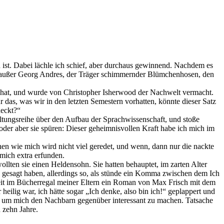
h ist. Dabei lächle ich schief, aber durchaus gewinnend. Nachdem es
 da außer Georg Andres, der Träger schimmernder Blümchenhosen, den
t hat, und wurde von Christopher Isherwood der Nachwelt vermacht.
as, was wir in den letzten Semestern vorhatten, könnte dieser Satz
deckt?“
altungsreihe über den Aufbau der Sprachwissenschaft, und stoße
der aber sie spüren: Dieser geheimnisvollen Kraft habe ich mich im
en wie mich wird nicht viel geredet, und wenn, dann nur die nackte
 mich extra erfunden.
wollten sie einen Heldensohn. Sie hatten behauptet, im zarten Alter
 gesagt haben, allerdings so, als stünde ein Komma zwischen dem Ich
heit im Bücherregal meiner Eltern ein Roman von Max Frisch mit dem
eilig war, ich hätte sogar „Ich denke, also bin ich!“ geplappert und
ge, um mich den Nachbarn gegenüber interessant zu machen. Tatsache
h zehn Jahre.