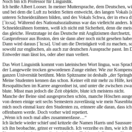
Noch bin ich Professor für Linguistik.
Ich heiße Albert Looser. In meiner Muttersprache, dem Deutschen, wi
und bei dem die Luft zu beiden Seiten entweicht, des langen Vokals [o
unteren Schneidezähnen bilden, und des Vokals Schwa, der in etwa die
[΄lo:sə]. Während des Nationalsozialismus war das vielleicht anders
Schneidezähnen formten, weiß ich nicht mit Sicherheit, denn die meis
das gleiche. Heutzutage ist das Deutsche mit Anglizismen durchsetzt
Gastprofessor aus Boston, den sie dann aber noch nicht gesehen habe
Dann wird daraus [΄lu:sə]. Und um die Dreistigkeit voll zu machen, s
sowohl zur englischen, als auch zur deutschen Aussprache passt. Im D
Entweder man lässt los, oder aber man verliert.
Das Wort Linguistik kommt vom lateinischen Wort lingua, was Sprach
der Langeweile trocken gewordenen Zunge einher. Wie zur Kompensati
ganzen Universität berühmt. Mein Spitzname ist deshalb „der Springb
Meine Studenten kennen das schon. Keiner eilt mir mehr zu Hilfe, keine
Resopaltischen im Karree angeordnet ist, und unter die zwischen zwan
blute. Misst man jedoch die Zeit objektiv, blute ich meistens nicht.
Manche der Beine sind ausgesprochen schön, manche Höschen ausgespr
von denen einige seit sechs Semestern zuverlässig wie mein Nasenblute
mich noch einmal kurz den Studenten zu, erinnere alle daran, dass i
offenbaren werde. Doch vorher wird repetiert.
„Wenn ich noch mal alles zusammenfasse…“
Ich lächele wieder schief und kritzele die Namen Harris und Saussur
ich ihn beobachte, grinst er vertraulich. Ich verzeihe es ihm, wie ich