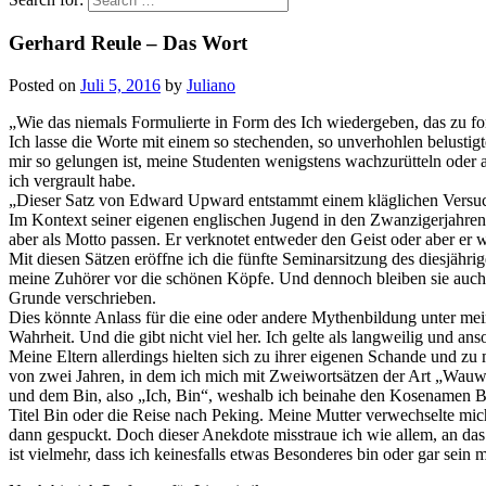
Gerhard Reule – Das Wort
Posted on
Juli 5, 2016
by
Juliano
„Wie das niemals Formulierte in Form des Ich wiedergeben, das zu f
Ich lasse die Worte mit einem so stechenden, so unverhohlen belustig
mir so gelungen ist, meine Studenten wenigstens wachzurütteln oder
ich vergrault habe.
„Dieser Satz von Edward Upward entstammt einem kläglichen Versuch 
Im Kontext seiner eigenen englischen Jugend in den Zwanzigerjahren
aber als Motto passen. Er verknotet entweder den Geist oder aber er 
Mit diesen Sätzen eröffne ich die fünfte Seminarsitzung des diesjäh
meine Zuhörer vor die schönen Köpfe. Und dennoch bleiben sie auch h
Grunde verschrieben.
Dies könnte Anlass für die eine oder andere Mythenbildung unter mei
Wahrheit. Und die gibt nicht viel her. Ich gelte als langweilig und an
Meine Eltern allerdings hielten sich zu ihrer eigenen Schande und zu m
von zwei Jahren, in dem ich mich mit Zweiwortsätzen der Art „Wauwa
und dem Bin, also „Ich, Bin“, weshalb ich beinahe den Kosenamen Bi
Titel Bin oder die Reise nach Peking. Meine Mutter verwechselte mich 
dann gespuckt. Doch dieser Anekdote misstraue ich wie allem, an das
ist vielmehr, dass ich keinesfalls etwas Besonderes bin oder gar sein