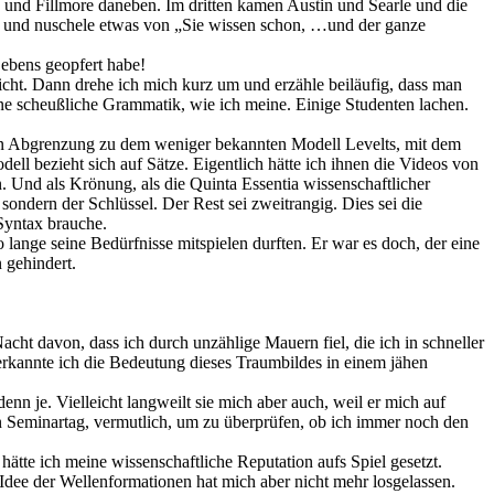
und Fillmore daneben. Im dritten kamen Austin und Searle und die
aum und nuschele etwas von „Sie wissen schon, …und der ganze
Lebens geopfert habe!
richt. Dann drehe ich mich kurz um und erzähle beiläufig, dass man
ne scheußliche Grammatik, wie ich meine. Einige Studenten lachen.
 in Abgrenzung zu dem weniger bekannten Modell Levelts, mit dem
ell bezieht sich auf Sätze. Eigentlich hätte ich ihnen die Videos von
en. Und als Krönung, als die Quinta Essentia wissenschaftlicher
sondern der Schlüssel. Der Rest sei zweitrangig. Dies sei die
 Syntax brauche.
ange seine Bedürfnisse mitspielen durften. Er war es doch, der eine
 gehindert.
acht davon, dass ich durch unzählige Mauern fiel, die ich in schneller
rkannte ich die Bedeutung dieses Traumbildes in einem jähen
 denn je. Vielleicht langweilt sie mich aber auch, weil er mich auf
n Seminartag, vermutlich, um zu überprüfen, ob ich immer noch den
hätte ich meine wissenschaftliche Reputation aufs Spiel gesetzt.
 Idee der Wellenformationen hat mich aber nicht mehr losgelassen.