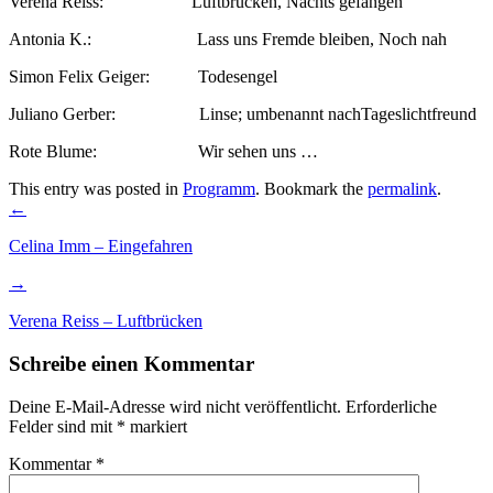
Verena Reiss: Luftbrücken, Nachts gefangen
Antonia K.: Lass uns Fremde bleiben, Noch nah
Simon Felix Geiger: Todesengel
Juliano Gerber: Linse; umbenannt nachTageslichtfreund
Rote Blume: Wir sehen uns …
This entry was posted in
Programm
. Bookmark the
permalink
.
Post
←
navigation
Celina Imm – Eingefahren
→
Verena Reiss – Luftbrücken
Schreibe einen Kommentar
Deine E-Mail-Adresse wird nicht veröffentlicht.
Erforderliche
Felder sind mit
*
markiert
Kommentar
*