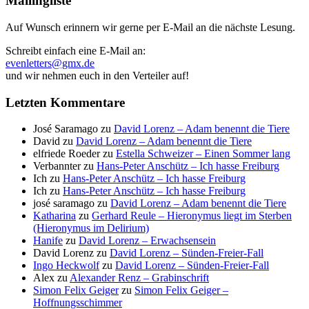
Mailingliste
Auf Wunsch erinnern wir gerne per E-Mail an die nächste Lesung.
Schreibt einfach eine E-Mail an:
evenletters@gmx.de
und wir nehmen euch in den Verteiler auf!
Letzten Kommentare
José Saramago
zu
David Lorenz – Adam benennt die Tiere
David
zu
David Lorenz – Adam benennt die Tiere
elfriede Roeder
zu
Estella Schweizer – Einen Sommer lang
Verbannter
zu
Hans-Peter Anschütz – Ich hasse Freiburg
Ich
zu
Hans-Peter Anschütz – Ich hasse Freiburg
Ich
zu
Hans-Peter Anschütz – Ich hasse Freiburg
josé saramago
zu
David Lorenz – Adam benennt die Tiere
Katharina
zu
Gerhard Reule – Hieronymus liegt im Sterben
(Hieronymus im Delirium)
Hanife
zu
David Lorenz – Erwachsensein
David Lorenz
zu
David Lorenz – Sünden-Freier-Fall
Ingo Heckwolf
zu
David Lorenz – Sünden-Freier-Fall
Alex
zu
Alexander Renz – Grabinschrift
Simon Felix Geiger
zu
Simon Felix Geiger –
Hoffnungsschimmer