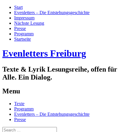
Start
Evenletters – Die Entstehungsgeschichte
Impressum
Nächste Lesung
Presse
Programm
Startseite
Evenletters Freiburg
Texte & Lyrik Lesungsreihe, offen für
Alle. Ein Dialog.
Menu
Skip
Texte
to
Programm
content
Evenletters – Die Entstehungsgeschichte
Presse
Search