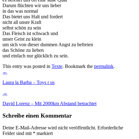
Darum flüchten wir uns lieber
in das was normal
Das bietet uns Halt und fordert
nicht all unsre Kraft
selbst schön zu sein
Das Fleisch ist schwach und
unser Geist zu klein
um sich von dieser dummen Angst zu befreien
das Schöne zu lieben
und einfach nur glücklich zu sein.
This entry was posted in
Texte
. Bookmark the
permalink
.
Post
←
navigation
Laura la Barba – Toys r us
→
David Lorenz – Mit 2000km Abstand betrachtet
Schreibe einen Kommentar
Deine E-Mail-Adresse wird nicht veröffentlicht.
Erforderliche
Felder sind mit
*
markiert