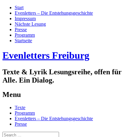
Start
Evenletters – Die Entstehungsgeschichte
Impressum
Nächste Lesung
Presse
Programm
Startseite
Evenletters Freiburg
Texte & Lyrik Lesungsreihe, offen für
Alle. Ein Dialog.
Menu
Skip
Texte
to
Programm
content
Evenletters – Die Entstehungsgeschichte
Presse
Search