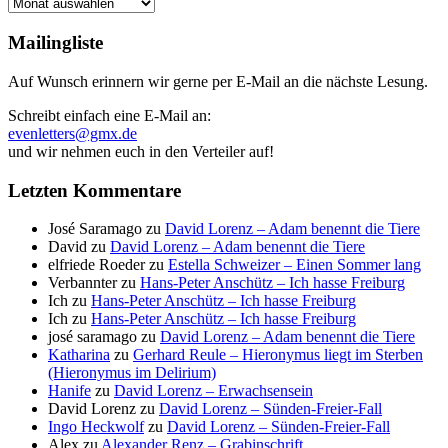
Archiv
Mailingliste
Auf Wunsch erinnern wir gerne per E-Mail an die nächste Lesung.
Schreibt einfach eine E-Mail an:
evenletters@gmx.de
und wir nehmen euch in den Verteiler auf!
Letzten Kommentare
José Saramago
zu
David Lorenz – Adam benennt die Tiere
David
zu
David Lorenz – Adam benennt die Tiere
elfriede Roeder
zu
Estella Schweizer – Einen Sommer lang
Verbannter
zu
Hans-Peter Anschütz – Ich hasse Freiburg
Ich
zu
Hans-Peter Anschütz – Ich hasse Freiburg
Ich
zu
Hans-Peter Anschütz – Ich hasse Freiburg
josé saramago
zu
David Lorenz – Adam benennt die Tiere
Katharina
zu
Gerhard Reule – Hieronymus liegt im Sterben
(Hieronymus im Delirium)
Hanife
zu
David Lorenz – Erwachsensein
David Lorenz
zu
David Lorenz – Sünden-Freier-Fall
Ingo Heckwolf
zu
David Lorenz – Sünden-Freier-Fall
Alex
zu
Alexander Renz – Grabinschrift