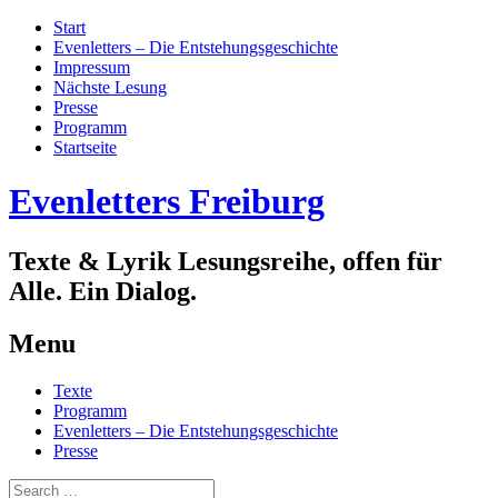
Start
Evenletters – Die Entstehungsgeschichte
Impressum
Nächste Lesung
Presse
Programm
Startseite
Evenletters Freiburg
Texte & Lyrik Lesungsreihe, offen für
Alle. Ein Dialog.
Menu
Skip
Texte
to
Programm
content
Evenletters – Die Entstehungsgeschichte
Presse
Search