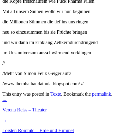
die Köpfe freischaufeln wie Fuck Pharma Pillen.
Mit all unsern Sinnen wolln wir nun beginnen
die Millionen Stimmen die tief ins uns ringen
neu so einzustimmen bis sie Früchte bringen
und wir dann im Einklang Zellkerndurchdringend
im Unsinniversum ausschwärmend verklingen….
//
/Mehr von Simon Felix Geiger auf:/
/www.thembathandathula.blogspot.com/
//
This entry was posted in
Texte
. Bookmark the
permalink
.
Post
←
navigation
Verena Reiss – Theater
→
Torsten Römhild – Erde und Himmel