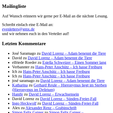
Mailingliste
Auf Wunsch erinnern wir gerne per E-Mail an die nächste Lesung.
Schreibt einfach eine E-Mail an:
evenletters@gmx.de
und wir nehmen euch in den Verteiler auf!
Letzten Kommentare
José Saramago
zu
David Lorenz – Adam benennt die Tiere
David
zu
David Lorenz – Adam benennt die Tiere
elfriede Roeder
zu
Estella Schweizer – Einen Sommer lang
Verbannter
zu
Hans-Peter Anschütz – Ich hasse Freiburg
Ich
zu
Hans-Peter Anschütz – Ich hasse Freiburg
Ich
zu
Hans-Peter Anschütz – Ich hasse Freiburg
josé saramago
zu
David Lorenz – Adam benennt die Tiere
Katharina
zu
Gerhard Reule – Hieronymus liegt im Sterben
(Hieronymus im Delirium)
Hanife
zu
David Lorenz – Erwachsensein
David Lorenz
zu
David Lorenz – Sünden-Freier-Fall
Ingo Heckwolf
zu
David Lorenz – Sünden-Freier-Fall
Alex
zu
Alexander Renz – Grabinschrift
Simon Felix Geiger
zu
Simon Felix Geiger –