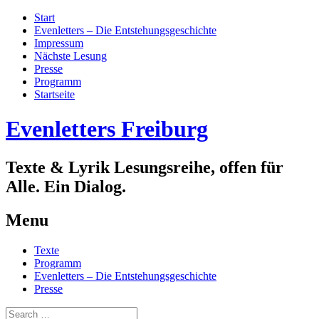
Start
Evenletters – Die Entstehungsgeschichte
Impressum
Nächste Lesung
Presse
Programm
Startseite
Evenletters Freiburg
Texte & Lyrik Lesungsreihe, offen für
Alle. Ein Dialog.
Menu
Skip
Texte
to
Programm
content
Evenletters – Die Entstehungsgeschichte
Presse
Search