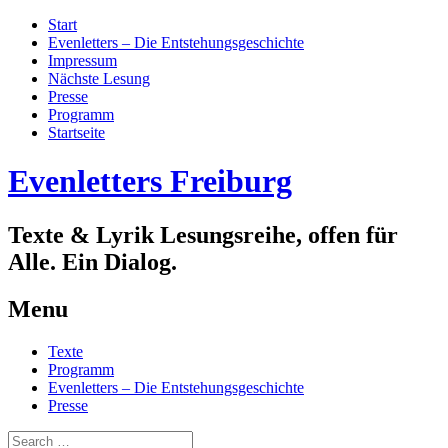
Start
Evenletters – Die Entstehungsgeschichte
Impressum
Nächste Lesung
Presse
Programm
Startseite
Evenletters Freiburg
Texte & Lyrik Lesungsreihe, offen für
Alle. Ein Dialog.
Menu
Skip
Texte
to
Programm
content
Evenletters – Die Entstehungsgeschichte
Presse
Search