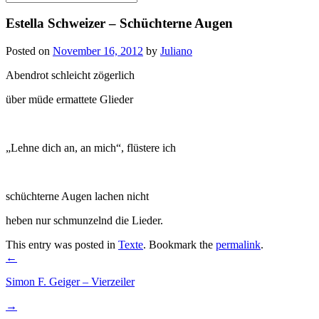
for:
Estella Schweizer – Schüchterne Augen
Posted on
November 16, 2012
by
Juliano
Abendrot schleicht zögerlich
über müde ermattete Glieder
„Lehne dich an, an mich“, flüstere ich
schüchterne Augen lachen nicht
heben nur schmunzelnd die Lieder.
This entry was posted in
Texte
. Bookmark the
permalink
.
Post
←
navigation
Simon F. Geiger – Vierzeiler
→