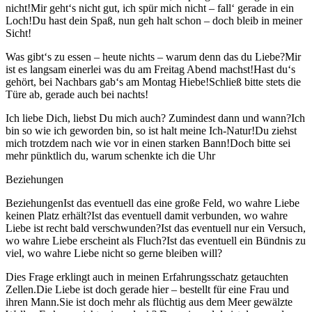
nicht!Mir geht‘s nicht gut, ich spür mich nicht – fall‘ gerade in ein
Loch!Du hast dein Spaß, nun geh halt schon – doch bleib in meiner
Sicht!
Was gibt‘s zu essen – heute nichts – warum denn das du Liebe?Mir
ist es langsam einerlei was du am Freitag Abend machst!Hast du‘s
gehört, bei Nachbars gab‘s am Montag Hiebe!Schließ bitte stets die
Türe ab, gerade auch bei nachts!
Ich liebe Dich, liebst Du mich auch? Zumindest dann und wann?Ich
bin so wie ich geworden bin, so ist halt meine Ich-Natur!Du ziehst
mich trotzdem nach wie vor in einen starken Bann!Doch bitte sei
mehr pünktlich du, warum schenkte ich die Uhr
Beziehungen
BeziehungenIst das eventuell das eine große Feld, wo wahre Liebe
keinen Platz erhält?Ist das eventuell damit verbunden, wo wahre
Liebe ist recht bald verschwunden?Ist das eventuell nur ein Versuch,
wo wahre Liebe erscheint als Fluch?Ist das eventuell ein Bündnis zu
viel, wo wahre Liebe nicht so gerne bleiben will?
Dies Frage erklingt auch in meinen Erfahrungsschatz getauchten
Zellen.Die Liebe ist doch gerade hier – bestellt für eine Frau und
ihren Mann.Sie ist doch mehr als flüchtig aus dem Meer gewälzte