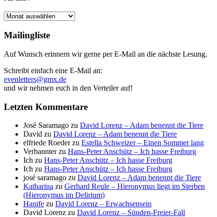
Archiv
Mailingliste
Auf Wunsch erinnern wir gerne per E-Mail an die nächste Lesung.
Schreibt einfach eine E-Mail an:
evenletters@gmx.de
und wir nehmen euch in den Verteiler auf!
Letzten Kommentare
José Saramago
zu
David Lorenz – Adam benennt die Tiere
David
zu
David Lorenz – Adam benennt die Tiere
elfriede Roeder
zu
Estella Schweizer – Einen Sommer lang
Verbannter
zu
Hans-Peter Anschütz – Ich hasse Freiburg
Ich
zu
Hans-Peter Anschütz – Ich hasse Freiburg
Ich
zu
Hans-Peter Anschütz – Ich hasse Freiburg
josé saramago
zu
David Lorenz – Adam benennt die Tiere
Katharina
zu
Gerhard Reule – Hieronymus liegt im Sterben
(Hieronymus im Delirium)
Hanife
zu
David Lorenz – Erwachsensein
David Lorenz
zu
David Lorenz – Sünden-Freier-Fall