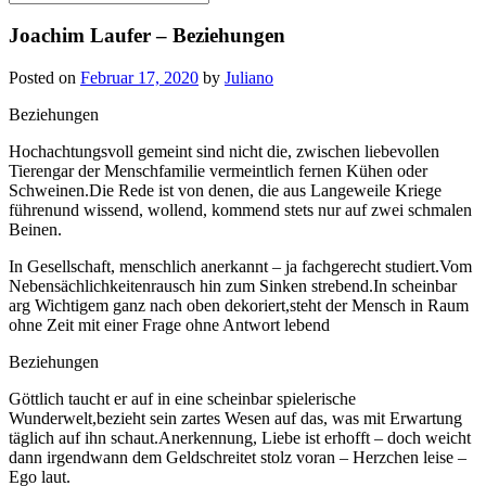
for:
Joachim Laufer – Beziehungen
Posted on
Februar 17, 2020
by
Juliano
Beziehungen
Hochachtungsvoll gemeint sind nicht die, zwischen liebevollen
Tierengar der Menschfamilie vermeintlich fernen Kühen oder
Schweinen.Die Rede ist von denen, die aus Langeweile Kriege
führenund wissend, wollend, kommend stets nur auf zwei schmalen
Beinen.
In Gesellschaft, menschlich anerkannt – ja fachgerecht studiert.Vom
Nebensächlichkeitenrausch hin zum Sinken strebend.In scheinbar
arg Wichtigem ganz nach oben dekoriert,steht der Mensch in Raum
ohne Zeit mit einer Frage ohne Antwort lebend
Beziehungen
Göttlich taucht er auf in eine scheinbar spielerische
Wunderwelt,bezieht sein zartes Wesen auf das, was mit Erwartung
täglich auf ihn schaut.Anerkennung, Liebe ist erhofft – doch weicht
dann irgendwann dem Geldschreitet stolz voran – Herzchen leise –
Ego laut.