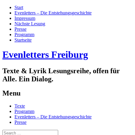
Start
Evenletters – Die Entstehungsgeschichte
Impressum
Nächste Lesung
Presse
Programm
Startseite
Evenletters Freiburg
Texte & Lyrik Lesungsreihe, offen für
Alle. Ein Dialog.
Menu
Skip
Texte
to
Programm
content
Evenletters – Die Entstehungsgeschichte
Presse
Search