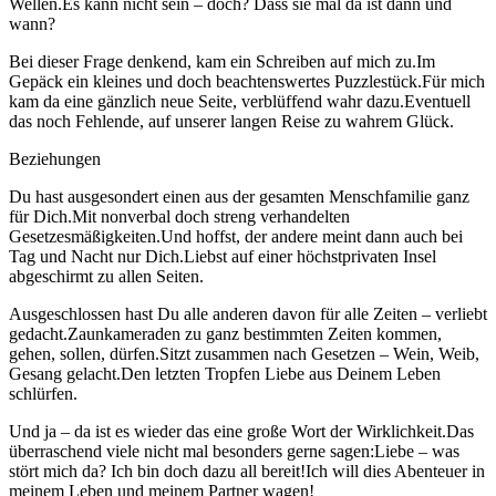
Wellen.Es kann nicht sein – doch? Dass sie mal da ist dann und
wann?
Bei dieser Frage denkend, kam ein Schreiben auf mich zu.Im
Gepäck ein kleines und doch beachtenswertes Puzzlestück.Für mich
kam da eine gänzlich neue Seite, verblüffend wahr dazu.Eventuell
das noch Fehlende, auf unserer langen Reise zu wahrem Glück.
Beziehungen
Du hast ausgesondert einen aus der gesamten Menschfamilie ganz
für Dich.Mit nonverbal doch streng verhandelten
Gesetzesmäßigkeiten.Und hoffst, der andere meint dann auch bei
Tag und Nacht nur Dich.Liebst auf einer höchstprivaten Insel
abgeschirmt zu allen Seiten.
Ausgeschlossen hast Du alle anderen davon für alle Zeiten – verliebt
gedacht.Zaunkameraden zu ganz bestimmten Zeiten kommen,
gehen, sollen, dürfen.Sitzt zusammen nach Gesetzen – Wein, Weib,
Gesang gelacht.Den letzten Tropfen Liebe aus Deinem Leben
schlürfen.
Und ja – da ist es wieder das eine große Wort der Wirklichkeit.Das
überraschend viele nicht mal besonders gerne sagen:Liebe – was
stört mich da? Ich bin doch dazu all bereit!Ich will dies Abenteuer in
meinem Leben und meinem Partner wagen!