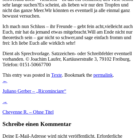
sehr lange suchen?Es scheint, als lieben wir nur den Tropfen und
nicht das ganze Meer.Wir könnten es eventuell ja alle einmal ganz
bewusst versuchen.
Ich mach nun Schluss – ihr Freunde – gebt fein acht,vielleicht auch
Euch, mir hat da jemand etwas mitgebracht.Will am Ende nicht nur
theoretisch sein – gar nicht so schwer,und sage einfach fromm und
frei: Ich liebe Euch alle wirklich sehr!
Dient als Sprechvorlage. Satzzeichen- oder Schreibfehler eventuell
vorhanden. © Joachim Laufer, Kartäuserstraße 3, 79102 Freiburg,
Telefon: 0151-50667700
This entry was posted in
Texte
. Bookmark the
permalink
.
Post
←
navigation
Juliano Gerber – „Ricominciare“
→
Cheyenne R. – Ohne Titel
Schreibe einen Kommentar
Deine E-Mail-Adresse wird nicht veröffentlicht.
Erforderliche