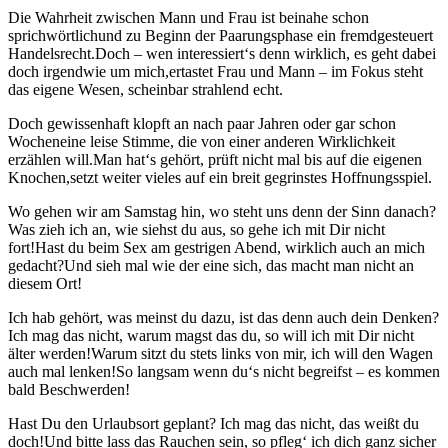
Die Wahrheit zwischen Mann und Frau ist beinahe schon
sprichwörtlichund zu Beginn der Paarungsphase ein fremdgesteuert
Handelsrecht.Doch – wen interessiert‘s denn wirklich, es geht dabei
doch irgendwie um mich,ertastet Frau und Mann – im Fokus steht
das eigene Wesen, scheinbar strahlend echt.
Doch gewissenhaft klopft an nach paar Jahren oder gar schon
Wocheneine leise Stimme, die von einer anderen Wirklichkeit
erzählen will.Man hat‘s gehört, prüft nicht mal bis auf die eigenen
Knochen,setzt weiter vieles auf ein breit gegrinstes Hoffnungsspiel.
Wo gehen wir am Samstag hin, wo steht uns denn der Sinn danach?
Was zieh ich an, wie siehst du aus, so gehe ich mit Dir nicht
fort!Hast du beim Sex am gestrigen Abend, wirklich auch an mich
gedacht?Und sieh mal wie der eine sich, das macht man nicht an
diesem Ort!
Ich hab gehört, was meinst du dazu, ist das denn auch dein Denken?
Ich mag das nicht, warum magst das du, so will ich mit Dir nicht
älter werden!Warum sitzt du stets links von mir, ich will den Wagen
auch mal lenken!So langsam wenn du‘s nicht begreifst – es kommen
bald Beschwerden!
Hast Du den Urlaubsort geplant? Ich mag das nicht, das weißt du
doch!Und bitte lass das Rauchen sein, so pfleg‘ ich dich ganz sicher