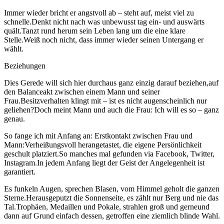
Immer wieder bricht er angstvoll ab – steht auf, meist viel zu
schnelle.Denkt nicht nach was unbewusst tag ein- und auswärts
quält.Tanzt rund herum sein Leben lang um die eine klare
Stelle.Weiß noch nicht, dass immer wieder seinen Untergang er
wählt.
Beziehungen
Dies Gerede will sich hier durchaus ganz einzig darauf beziehen,auf
den Balanceakt zwischen einem Mann und seiner
Frau.Besitzverhalten klingt mit – ist es nicht augenscheinlich nur
geliehen?Doch meint Mann und auch die Frau: Ich will es so – ganz
genau.
So fange ich mit Anfang an: Erstkontakt zwischen Frau und
Mann:Verheißungsvoll herangetastet, die eigene Persönlichkeit
geschult platziert.So manches mal gefunden via Facebook, Twitter,
Instagram.In jedem Anfang liegt der Geist der Angelegenheit ist
garantiert.
Es funkeln Augen, sprechen Blasen, vom Himmel geholt die ganzen
Sterne.Herausgeputzt die Sonnenseite, es zählt nur Berg und nie das
Tal.Trophäen, Medaillen und Pokale, strahlen groß und gerneund
dann auf Grund einfach dessen, getroffen eine ziemlich blinde Wahl.