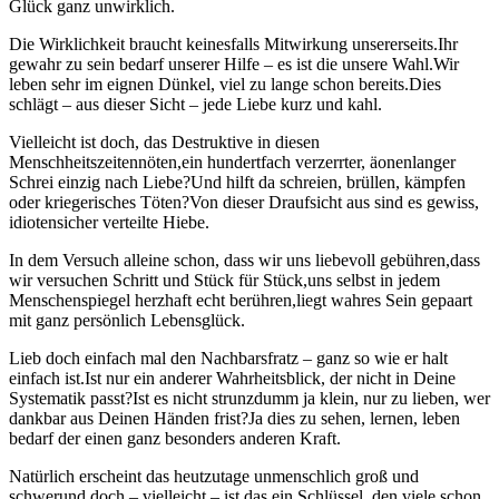
Glück ganz unwirklich.
Die Wirklichkeit braucht keinesfalls Mitwirkung unsererseits.Ihr
gewahr zu sein bedarf unserer Hilfe – es ist die unsere Wahl.Wir
leben sehr im eignen Dünkel, viel zu lange schon bereits.Dies
schlägt – aus dieser Sicht – jede Liebe kurz und kahl.
Vielleicht ist doch, das Destruktive in diesen
Menschheitszeitennöten,ein hundertfach verzerrter, äonenlanger
Schrei einzig nach Liebe?Und hilft da schreien, brüllen, kämpfen
oder kriegerisches Töten?Von dieser Draufsicht aus sind es gewiss,
idiotensicher verteilte Hiebe.
In dem Versuch alleine schon, dass wir uns liebevoll gebühren,dass
wir versuchen Schritt und Stück für Stück,uns selbst in jedem
Menschenspiegel herzhaft echt berühren,liegt wahres Sein gepaart
mit ganz persönlich Lebensglück.
Lieb doch einfach mal den Nachbarsfratz – ganz so wie er halt
einfach ist.Ist nur ein anderer Wahrheitsblick, der nicht in Deine
Systematik passt?Ist es nicht strunzdumm ja klein, nur zu lieben, wer
dankbar aus Deinen Händen frist?Ja dies zu sehen, lernen, leben
bedarf der einen ganz besonders anderen Kraft.
Natürlich erscheint das heutzutage unmenschlich groß und
schwerund doch – vielleicht – ist das ein Schlüssel, den viele schon